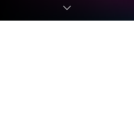
Amore: Sevgili Bul'i PC veya Mac'te
çalıştır.
Deneyiminizi yükseltin. ALB SOFTWARE tarafından
geliştirilen harika Social uygulaması Amore: Sevgili
Bul’i dizüstü bilgisayarınızda, PC’nizde veya
Mac’inizde, yalnızca BlueStacks ile rahatça
deneyimleyin.
Uygulama Hakkında
Amore: Sevgili Bul, yeni insanlarla tanışmanın
heyecanını herkes için ulaşılabilir kılıyor.