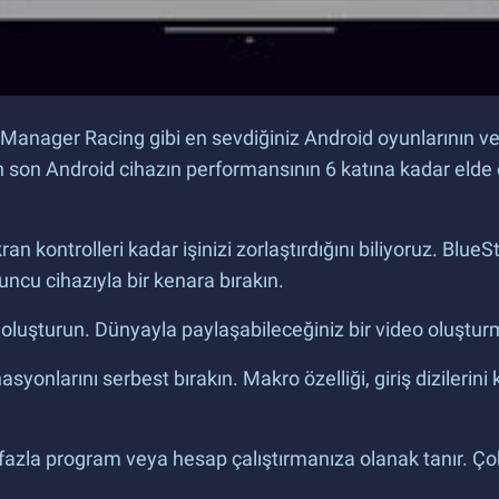
anager Racing gibi en sevdiğiniz Android oyunlarının ve 
 en son Android cihazın performansının 6 katına kadar eld
 kontrolleri kadar işinizi zorlaştırdığını biliyoruz. BlueS
ncu cihazıyla bir kenara bırakın.
eriği oluşturun. Dünyayla paylaşabileceğiniz bir video oluşt
onlarını serbest bırakın. Makro özelliği, giriş dizilerin
 fazla program veya hesap çalıştırmanıza olanak tanır. Ç