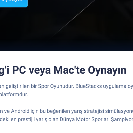
'i PC veya Mac'te Oynayın
geliştirilen bir Spor Oyunudur. BlueStacks uygulama oynat
platformdur.
n ve Android için bu beğenilen yarış stratejisi simülasyon
ndeki en prestijli yarış olan Dünya Motor Sporları Şampi