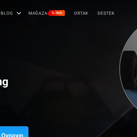
BLOG
MAĞAZA
ORTAK
DESTEK
% IND.
ng
 Oynayın