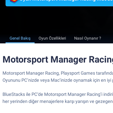
Genel Bakış
Oyun Özellikleri
Nasıl Oynanır ?
Motorsport Manager Racing
Motorsport Manager Racing, Playsport Games tarafından 
Oyununu PC’nizde veya Mac’inizde oynamak için en iyi 
BlueStacks ile PC’de Motorsport Manager Racing’i indiri
her yerinden diğer menajerlere karşı yarışın ve gezege