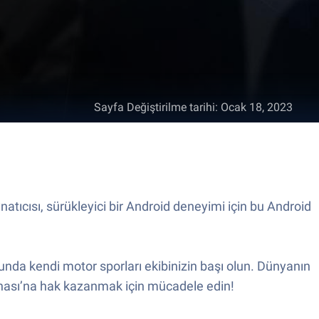
Sayfa Değiştirilme tarihi
:
Ocak 18, 2023
ıcısı, sürükleyici bir Android deneyimi için bu Android
unda kendi motor sporları ekibinizin başı olun. Dünyanın
yonası’na hak kazanmak için mücadele edin!