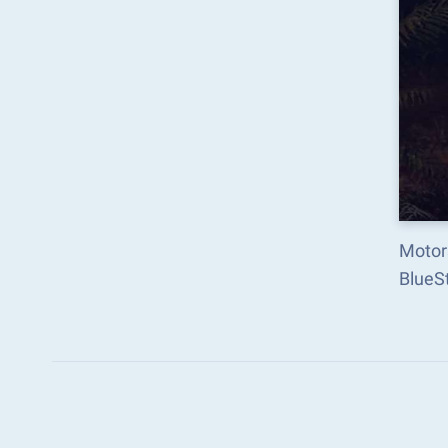
Motors
BlueSt