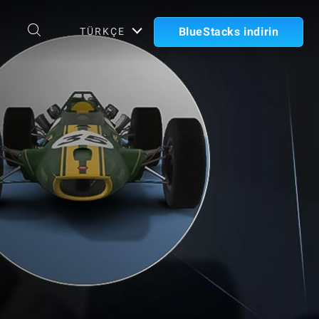
BlueStacks indirin
TÜRKÇE