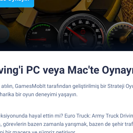
ving'i PC veya Mac'te Oynay
atılın, GamesMobIt tarafından geliştirilmiş bir Strateji O
harika bir oyun deneyimi yaşayın.
reksiyonunda hayal ettin mi? Euro Truck: Army Truck Drivi
nda, görevlerin bazen zamanla yarışmak, bazen de şehir tr
 bir macera ve sürpriz getiriyor.