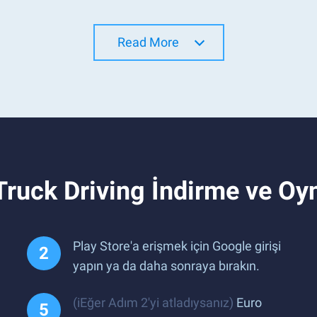
Read More
Truck Driving İndirme ve O
Play Store'a erişmek için Google girişi
yapın ya da daha sonraya bırakın.
(iEğer Adım 2'yi atladıysanız)
Euro