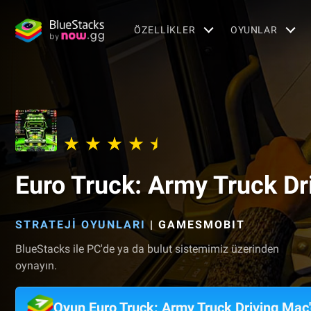
ÖZELLIKLER
OYUNLAR
Euro Truck: Army Truck Dr
STRATEJI OYUNLARI
|
GAMESMOBIT
BlueStacks ile PC'de ya da bulut sistemimiz üzerinden
oynayın.
Oyun Euro Truck: Army Truck Driving Mac