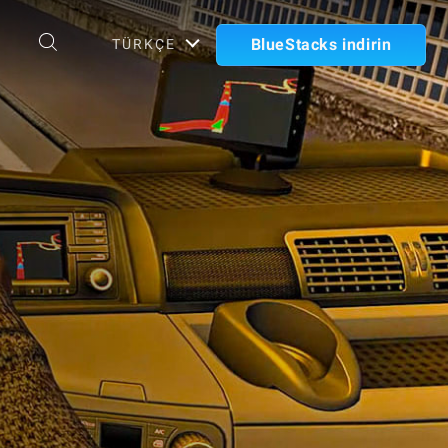
BlueStacks indirin
TÜRKÇE