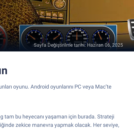
Sayfa Değiştirilme tarihi
:
Haziran 06, 2025
ın
yunları oyunu. Android oyunlarını PC veya Mac’te
ng tam bu heyecanı yaşaman için burada. Strateji
afiğinde zekice manevra yapmak olacak. Her seviye,