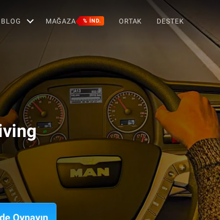
BLOG
MAĞAZA
ORTAK
DESTEK
% IND.
iving
'de Oynayın