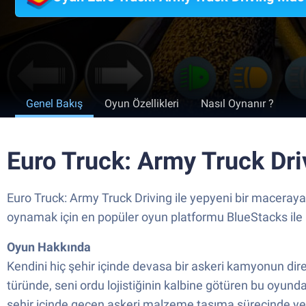
Genel Bakış
Oyun Özellikleri
Nasıl Oynanır ?
Euro Truck: Army Truck Dri
Euro Truck: Army Truck Driving ile yepyeni bir maceraya 
oynamak için en popüler oyun platformu BlueStacks ile 
Oyun Hakkında
Kendini hiç şehir içinde devasa bir askeri kamyonun di
türünde, seni ordu lojistiğinin kalbine götüren bu oyu
şehir içinde geçen askeri malzeme taşıma sürecinde yeni