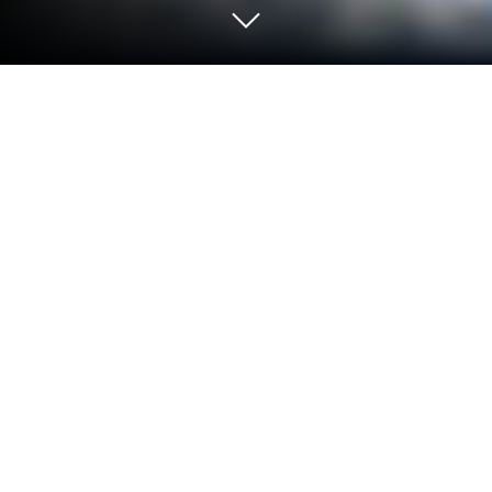
Police Simulator: Cop Games'i PC
veya Mac'te Oynayın
Police Simulator: Cop Games dünyasına adım atın,
Define Play Hub tarafından sunulan heyecan verici
bir Strateji Oyunları oyunu. Bu Android oyununu
BlueStacks App Player ile oynayın ve PC veya
Mac’te sürükleyici bir oyun deneyimi yaşayın.
Oyun Hakkında
Hazır mısınız? Police Simulator: Cop Games size
sokakların düzenini sağlama görevini veriyor. Kimi