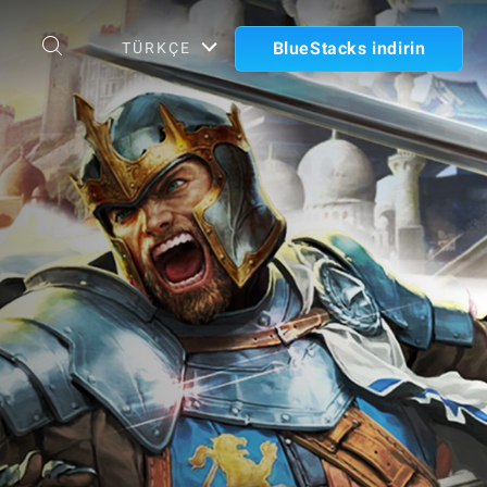
BlueStacks indirin
TÜRKÇE