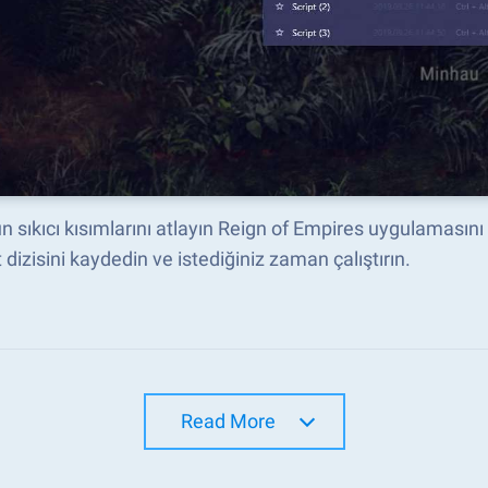
 sıkıcı kısımlarını atlayın Reign of Empires uygulamasını M
dizisini kaydedin ve istediğiniz zaman çalıştırın.
Read More