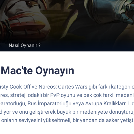
Nasıl Oynanır ?
 Mac'te Oynayın
sty Cook-Off ve Narcos: Cartes Wars gibi farklı kategori
ires, strateji odaklı bir PvP oyunu ve pek çok farklı meden
aratorluğu, Rus İmparatorluğu veya Avrupa Krallıkları: Li
diyor ve onu geliştirerek büyük bir medeniyete dönüştürüy
onların seviyesini yükseltmeli, bir yandan da asker yetişti