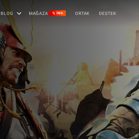
BLOG
MAĞAZA
ORTAK
DESTEK
% IND.