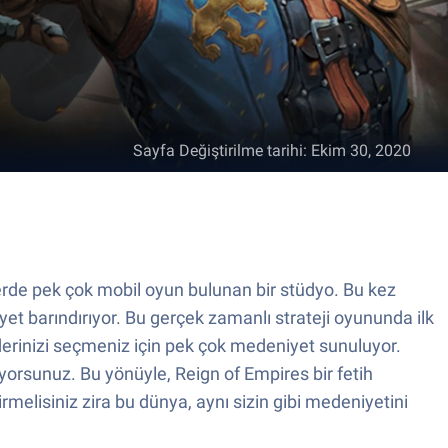
Sayfa Değiştirilme tarihi
:
Ekim 30, 2020
lerde pek çok mobil oyun bulunan bir stüdyo. Bu kez
iyet barındırıyor. Bu gerçek zamanlı strateji oyununda ilk
derinizi seçmeniz için pek çok medeniyet sunuluyor.
orsunuz. Bu yönüyle, Reign of Empires bir fetih
rmelisiniz zira bu dünya, aynı sizin gibi medeniyetini