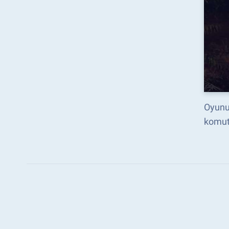
Oyunun
komut 