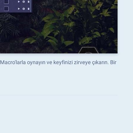
acro'larla oynayın ve keyfinizi zirveye çıkarın. Bir