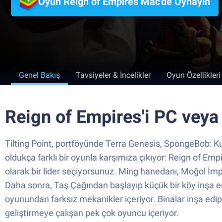
Oyun Reign of Empires Mac'de Oynayın
Genel Bakış
Tavsiyeler & İncelikler
Oyun Özellikleri
Reign of Empires'i PC veya
Tilting Point, portföyünde Terra Genesis, SpongeBob: Ku
oldukça farklı bir oyunla karşımıza çıkıyor: Reign of Emp
olarak bir lider seçiyorsunuz. Ming hanedanı, Moğol İmp
Daha sonra, Taş Çağından başlayıp küçük bir köy inşa e
oyunundan farksız mekanikler içeriyor. Binalar inşa edip 
geliştirmeye çalışan pek çok oyuncu içeriyor.