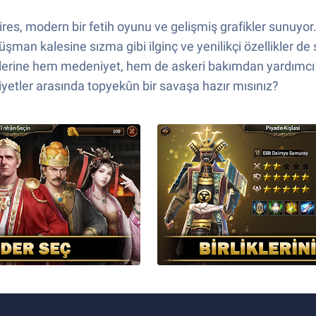
pires, modern bir fetih oyunu ve gelişmiş grafikler sunuyor
düşman kalesine sızma gibi ilginç ve yenilikçi özellikler d
birlerine hem medeniyet, hem de askeri bakımdan yardımcı ol
yetler arasında topyekûn bir savaşa hazır mısınız?