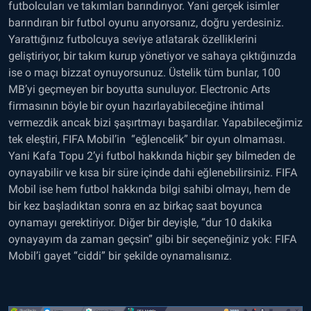
futbolcuları ve takımları barındırıyor. Yani gerçek isimler
barındıran bir futbol oyunu arıyorsanız, doğru yerdesiniz.
Yarattığınız futbolcuya seviye atlatarak özelliklerini
geliştiriyor, bir takım kurup yönetiyor ve sahaya çıktığınızda
ise o maçı bizzat oynuyorsunuz. Üstelik tüm bunlar, 100
MB’yi geçmeyen bir boyutta sunuluyor. Electronic Arts
firmasının böyle bir oyun hazırlayabileceğine ihtimal
vermezdik ancak bizi şaşırtmayı başardılar. Yapabileceğimiz
tek eleştiri, FIFA Mobil’in “eğlencelik” bir oyun olmaması.
Yani Kafa Topu 2’yi futbol hakkında hiçbir şey bilmeden de
oynayabilir ve kısa bir süre içinde dahi eğlenebilirsiniz. FIFA
Mobil ise hem futbol hakkında bilgi sahibi olmayı, hem de
bir kez başladıktan sonra en az birkaç saat boyunca
oynamayı gerektiriyor. Diğer bir deyişle, “dur 10 dakika
oynayayım da zaman geçsin” gibi bir seçeneğiniz yok: FIFA
Mobil’i gayet “ciddi” bir şekilde oynamalısınız.