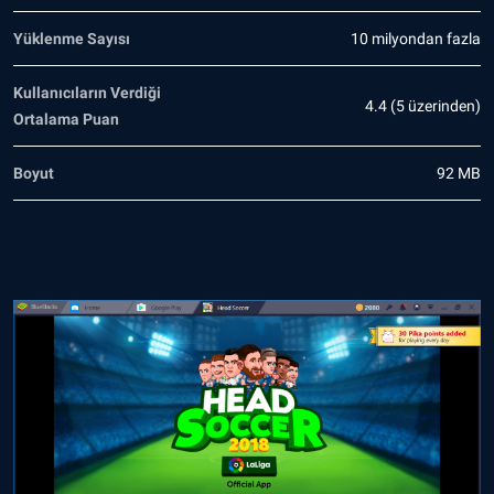
Yüklenme Sayısı
10 milyondan fazla
Kullanıcıların Verdiği
4.4 (5 üzerinden)
Ortalama Puan
Boyut
92 MB