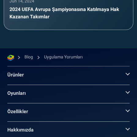
Jun 14, 2024
2024 UEFA Avrupa Şampiyonasına Katılmaya Hak
Kazanan Takımlar
Blog
Uygulama Yorumları
Ürünler
Oyunları
Özellikler
Hakkımızda