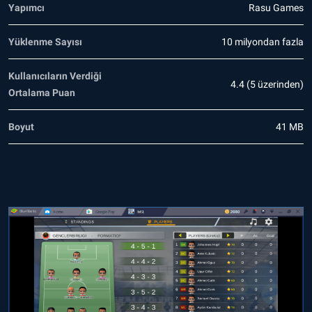
Yapımcı
Rasu Games
Yüklenme Sayısı
10 milyondan fazla
Kullanıcıların Verdiği
4.4 (5 üzerinden)
Ortalama Puan
Boyut
41 MB