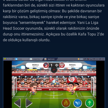
farklarından biri de, sürekli sizi ittiren ve kaktıran oyunculara
karşı bir çözüm geliştirmiş olması: Bu şekilde davranan bir
rakibiniz varsa, birkaç saniye içinde ve yine birkaç saniye
boyunca “sersemleyerek” hareket edemiyor. Yani La Liga
Head Soccer oyununda, sürekli olarak rakibinizin önünde
durup onu ittiremezsiniz. Açıkçası bu özellik Kafa Topu 2’de
de oldukça kullanışlı olurdu.