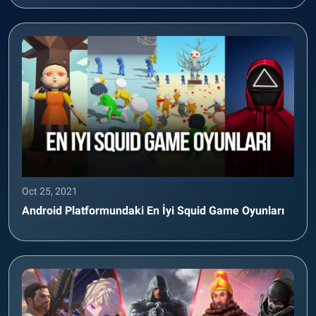
Oct 25, 2021
Android Platformundaki En İyi Squid Game Oyunları