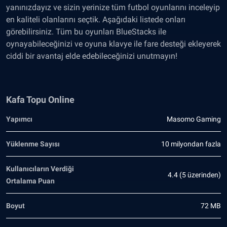
yanınızdayız ve sizin yerinize tüm futbol oyunlarını inceleyip
en kaliteli olanlarını seçtik. Aşağıdaki listede onları
görebilirsiniz. Tüm bu oyunları BlueStacks ile
oynayabileceğinizi ve oyuna klavye ile fare desteği ekleyerek
ciddi bir avantaj elde edebileceğinizi unutmayın!
Kafa Topu Online
Yapımcı
Masomo Gaming
Yüklenme Sayısı
10 milyondan fazla
Kullanıcıların Verdiği
4.4 (5 üzerinden)
Ortalama Puan
Boyut
72 MB