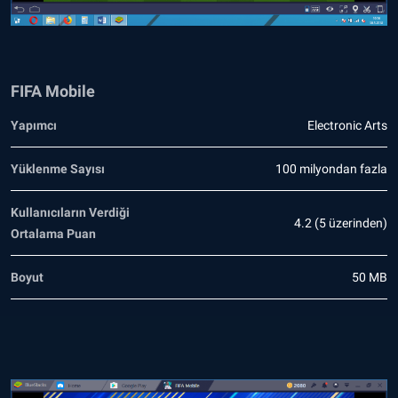
FIFA Mobile
Yapımcı
Electronic Arts
Yüklenme Sayısı
100 milyondan fazla
Kullanıcıların Verdiği
4.2 (5 üzerinden)
Ortalama Puan
Boyut
50 MB