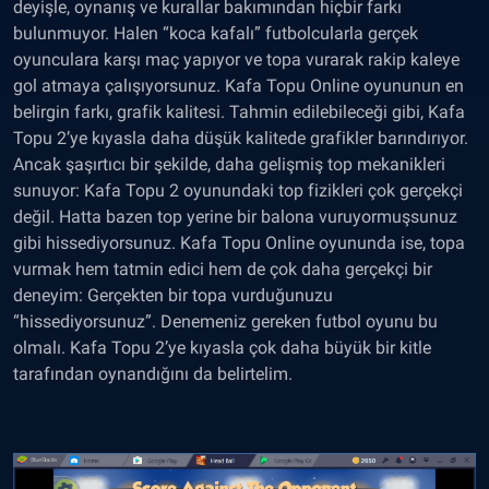
deyişle, oynanış ve kurallar bakımından hiçbir farkı
bulunmuyor. Halen “koca kafalı” futbolcularla gerçek
oyunculara karşı maç yapıyor ve topa vurarak rakip kaleye
gol atmaya çalışıyorsunuz. Kafa Topu Online oyununun en
belirgin farkı, grafik kalitesi. Tahmin edilebileceği gibi, Kafa
Topu 2’ye kıyasla daha düşük kalitede grafikler barındırıyor.
Ancak şaşırtıcı bir şekilde, daha gelişmiş top mekanikleri
sunuyor: Kafa Topu 2 oyunundaki top fizikleri çok gerçekçi
değil. Hatta bazen top yerine bir balona vuruyormuşsunuz
gibi hissediyorsunuz. Kafa Topu Online oyununda ise, topa
vurmak hem tatmin edici hem de çok daha gerçekçi bir
deneyim: Gerçekten bir topa vurduğunuzu
“hissediyorsunuz”. Denemeniz gereken futbol oyunu bu
olmalı. Kafa Topu 2’ye kıyasla çok daha büyük bir kitle
tarafından oynandığını da belirtelim.