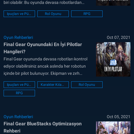
biri olabilir: Bu oyunda devasa robotlardan
oluşan bir takımı kontrol ederek diğer robotlara
Ipuçları ve Püf noktaları
Rol Oyunu
RPG
karşı savaşıyorsunuz. Gerçek zamanlı savaş
sistemi, özelleştirme seçenekleri ve pilotlarınız
yerine geçen waifu kızları, oyunun en dikkat
Oyun Rehberleri
Oct 07, 2021
çekici yönlerini oluşturuyor. Temel mekanikleri
Final Gear Oyunundaki En İyi Pilotlar
hazırladığımız incelemede...
Hangileri?
Final Gear oyununda devasa robotları kontrol
ediyor olabilirsiniz ancak aslında her robotun
içinde bir pilot bulunuyor. Ekipman ve zırh
robotların güç seviyesini belirliyor olsa da,
Ipuçları ve Püf noktaları
Karakter Kılavuzu
Rol Oyunu
pilotların yetenekleri ve temel istatistikleri de
RPG
savaş gücünüzü artırıyor. Final Gear aynı
zamanda gacha mekanikleri kullandığı için,
pilotlar nadirlik bakımından farklı seviyelere
sahip ve genel...
Oyun Rehberleri
Oct 05, 2021
Final Gear BlueStacks Optimizasyon
Rehberi