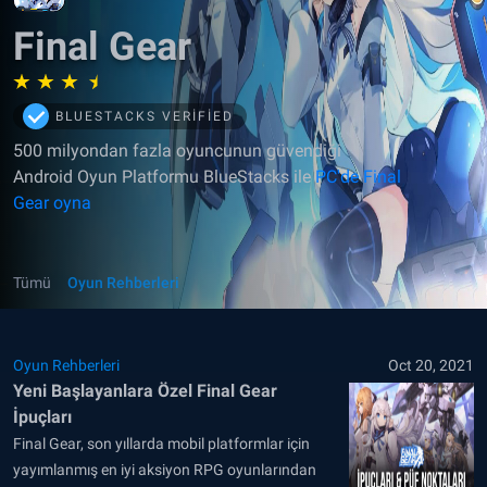
Final Gear
BLUESTACKS VERIFIED
500 milyondan fazla oyuncunun güvendiği
Android Oyun Platformu BlueStacks ile
PC'de Final
Gear oyna
Tümü
Oyun Rehberleri
Oyun Rehberleri
Oct 20, 2021
Yeni Başlayanlara Özel Final Gear
İpuçları
Final Gear, son yıllarda mobil platformlar için
yayımlanmış en iyi aksiyon RPG oyunlarından