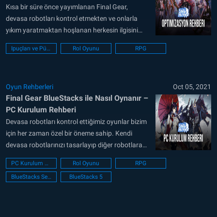
Kısa bir süre önce yayımlanan Final Gear,
devasa robotları kontrol etmekten ve onlarla
yıkım yaratmaktan hoşlanan herkesin ilgisini
çekecek türden bir oyun. Pilotlarınızı seçmeniz,
Ipuçları ve Püf noktaları
Rol Oyunu
RPG
robotlarınızı özelleştirmeniz ve ondan sonra da
hiç durmaksızın ateş etmeye başlamanız
gerekiyor: Ayakta kalan sın kişi siz olmalısınız.
Oyun Rehberleri
Oct 05, 2021
Final Gear, platform oyunlarının keyifli oynanışı
Final Gear BlueStacks ile Nasıl Oynanır –
ile RPG...
PC Kurulum Rehberi
Devasa robotları kontrol ettiğimiz oyunlar bizim
için her zaman özel bir öneme sahip. Kendi
devasa robotlarınızı tasarlayıp diğer robotlara
karşı savaşmalarını sağlamak çok çekici ve her
PC Kurulum Kılavuzu
Rol Oyunu
RPG
oyuncuyu heyecanlandırmaya yetecek bir fikir.
BlueStacks Setup
BlueStacks 5
Robotlarınızı çeşitli ekipmanlarla donattıktan
sonra bir savaş alanında yalnızca bir tanesi
ayakta kalana kadar birbirlerine ateş etmelerini
sağlamak, hem...