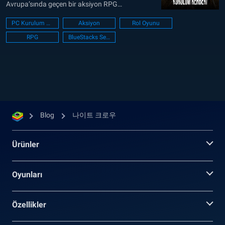
Avrupa’sında geçen bir aksiyon RPG
oyunu. Baskıya karşı isyan, düzene karşı kaos ve
PC Kurulum Kılavuzu
Aksiyon
Rol Oyunu
ışığa karşı karanlık temaları üzerine kurulan
RPG
BlueStacks Setup
oyunda ittifaklar kurabilir, kaynakları takas
edebilir ve kaderinizi şekillendirebilirsiniz. Oyun,
cömert ödüllerle dolu stratejik bir oynanış
sunuyor. Unreal Engine...
Blog
나이트 크로우
Ürünler
Oyunları
Özellikler