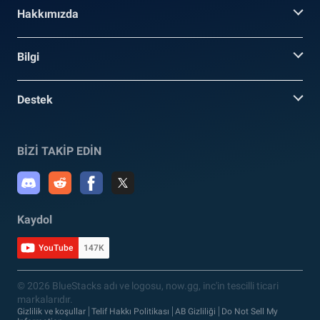
Hakkımızda
Bilgi
Destek
BİZİ TAKİP EDİN
Kaydol
YouTube
147K
© 2026 BlueStacks adı ve logosu, now.gg, inc'in tescilli ticari
markalarıdır.
Gizlilik ve koşullar
Telif Hakkı Politikası
AB Gizliliği
Do Not Sell My