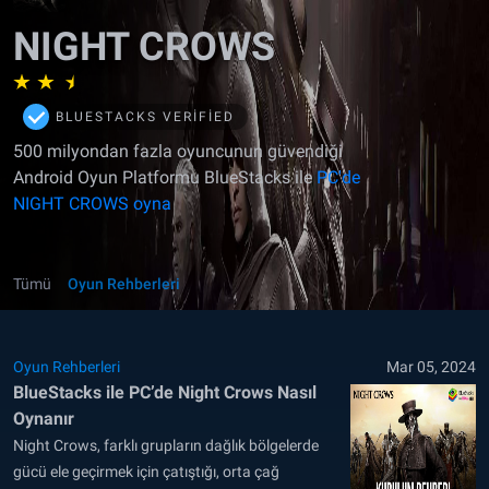
NIGHT CROWS
BLUESTACKS VERIFIED
500 milyondan fazla oyuncunun güvendiği
Android Oyun Platformu BlueStacks ile
PC'de
NIGHT CROWS oyna
Tümü
Oyun Rehberleri
Oyun Rehberleri
Mar 05, 2024
BlueStacks ile PC’de Night Crows Nasıl
Oynanır
Night Crows, farklı grupların dağlık bölgelerde
gücü ele geçirmek için çatıştığı, orta çağ