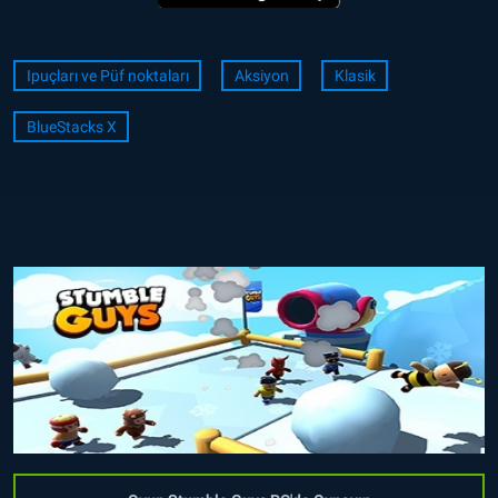
Ipuçları ve Püf noktaları
Aksiyon
Klasik
BlueStacks X