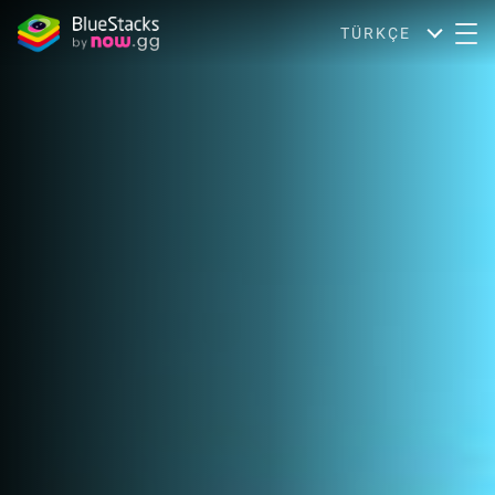
TÜRKÇE