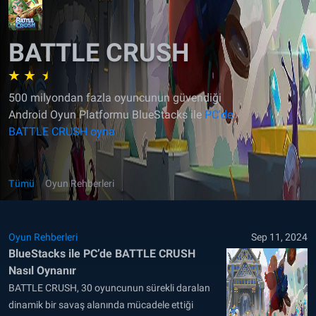
BATTLE CRUSH
500 milyondan fazla oyuncunun güvendiği
Android Oyun Platformu BlueStacks ile
PC'de
BATTLE CRUSH oyna
Tümü
Oyun Rehberleri
Oyun Rehberleri
Sep 11, 2024
BlueStacks ile PC’de BATTLE CRUSH
Nasıl Oynanır
BATTLE CRUSH, 30 oyuncunun sürekli daralan
dinamik bir savaş alanında mücadele ettiği