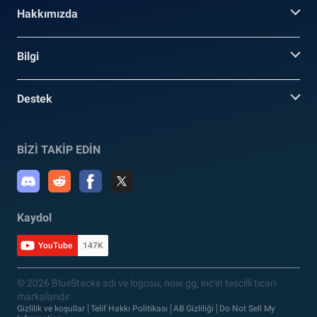
Hakkımızda
Bilgi
Destek
BİZİ TAKİP EDİN
Kaydol
YouTube
147K
© 2026 BlueStacks adı ve logosu, now.gg, inc'in tescilli ticari
markalarıdır.
Gizlilik ve koşullar
Telif Hakkı Politikası
AB Gizliliği
Do Not Sell My