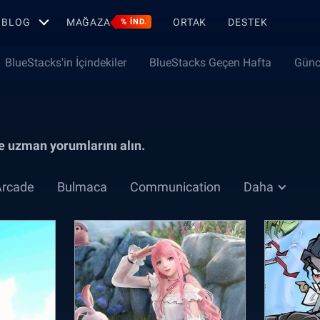
BLOG
MAĞAZA
ORTAK
DESTEK
% IND.
BlueStacks'in İçindekiler
BlueStacks Geçen Hafta
Günc
 ve uzman yorumlarını alın.
Arcade
Bulmaca
Communication
Daha