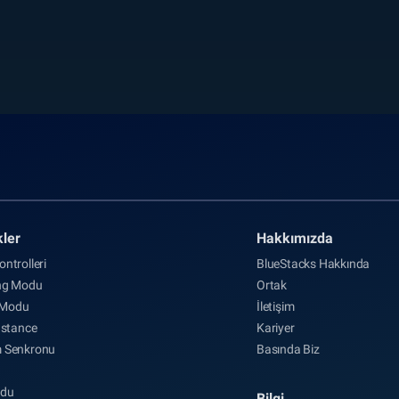
kler
Hakkımızda
ntrolleri
BlueStacks Hakkında
ng Modu
Ortak
Modu
İletişim
nstance
Kariyer
 Senkronu
Basında Biz
odu
Bilgi