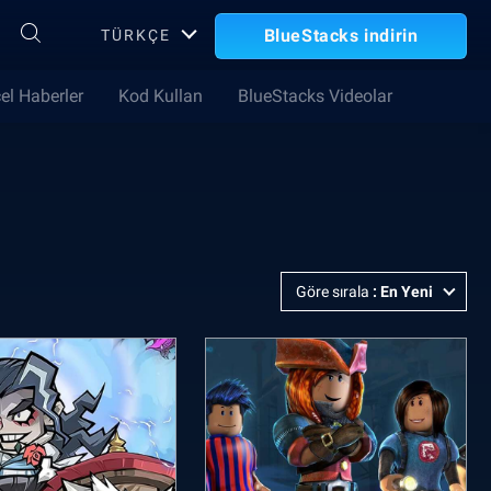
BlueStacks indirin
TÜRKÇE
el Haberler
Kod Kullan
BlueStacks Videolar
Göre sırala
:
En Yeni