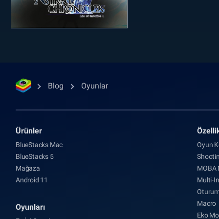
Blog
Oyunlar
Ürünler
Özelli
BlueStacks Mac
Oyun Ko
BlueStacks 5
Shooti
Mağaza
MOBA 
Android 11
Multi-I
Oturum
Macro
Oyunları
Eko M