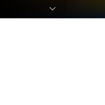
在 PC 或 Mac 上玩 Demon: Sun
Breathing
Demon: Sun Breathing是由Hong Kong Winsun開發
的一款紙牌遊戲。BlueStacks 應用程式模擬器是你
在電腦或 Mac 上玩這款 Android 遊戲，獲得身臨其
境的遊戲體驗的最佳平台。
鬼殺集結、命運啟程
踏入鬼滅世界，展開充滿希望與危機的冒險旅
程