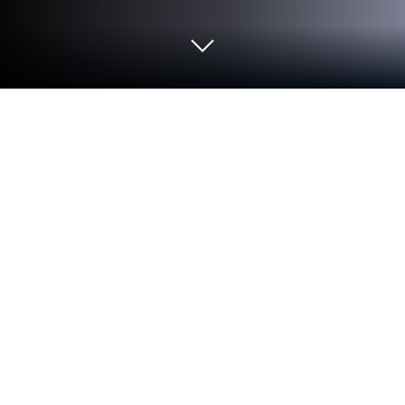
在 PC 或 Mac 上玩 Pokémon Sleep
《Pokémon Sleep》是由The Pokémon Company發
行的模擬類手遊，是一款能測量、記錄睡眠，並且蒐
集寶可夢睡姿的遊戲。玩家在劇情裏將和住在島上的
大型卡比獸以及研究寶可夢睡姿的橙夢博士，一起展
開寶可夢的睡眠生態研究。睡眠模式與您相似的寶可
夢們會聚集到卡比獸身邊。一起研究寶可夢的睡姿，
完成「睡姿圖鑑」吧。
將手機放在枕邊即可輕鬆測量！本應用會以睡眠時間