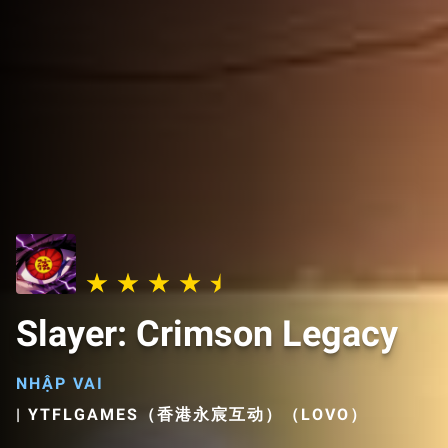
Slayer: Crimson Legacy
NHẬP VAI
|
YTFLGAMES（香港永宸互动）（LOVO）