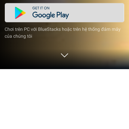
Chơi trên PC với BlueStacks hoặc trên hệ thống đám mây
của chúng tôi
Chơi Slayer: Crimson Legacy trên PC
hoặc Mac
Slayer: Crimson Legacy
là một game nhập vai chiến
thuật cực kì chất lượng. Game được phát hành bởi
YTFLGames（香港永宸互动）（lovo）. Trình phát