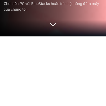
Chơi trên PC với BlueStacks hoặc trên hệ thống đám mây
của chúng tôi
Chơi Vlinder Gacha：doll dress up
trên PC hoặc Mac
Vlinder Gacha：doll dress up là trò chơi mô phỏng
phát triển bởi 31 Dress up Games. Trình giả lập
BlueStacks là nền tảng tốt nhất để chơi game
Android này trên PC hoặc Mac, mang lại trải nghiệm
chơi game nhập tâm nhất.