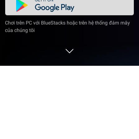
Chơi trên PC với BlueStacks hoặc trên hệ thống đám mây
của chúng tôi
Chơi SongPop - Guess The Song trên
PC hoặc Mac
SongPop – Guess The Song là một trò chơi đố vui
được phát triển và phát hành bởi FreshPlanet, nơi
phát hành nhiều tựa game thú vị. BlueStacks sẽ là
nền tảng số 1 giúp bạn chơi game này trên PC hay