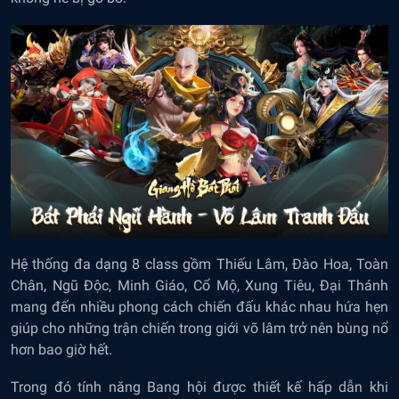
Hệ thống đa dạng 8 class gồm Thiếu Lâm, Đào Hoa, Toàn
Chân, Ngũ Độc, Minh Giáo, Cổ Mộ, Xung Tiêu, Đại Thánh
mang đến nhiều phong cách chiến đấu khác nhau hứa hẹn
giúp cho những trận chiến trong giới võ lâm trở nên bùng nổ
hơn bao giờ hết.
Trong đó tính năng Bang hội được thiết kế hấp dẫn khi