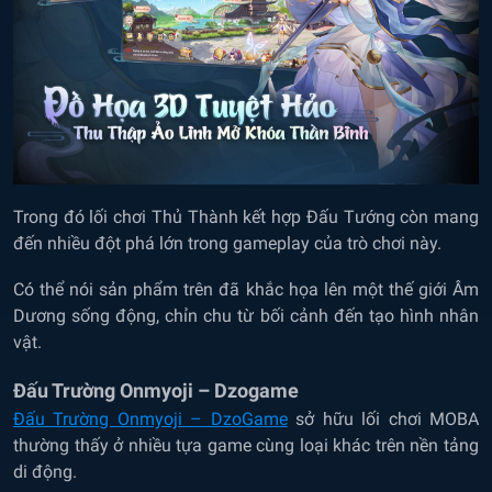
Trong đó lối chơi Thủ Thành kết hợp Đấu Tướng còn mang
đến nhiều đột phá lớn trong gameplay của trò chơi này.
Có thể nói sản phẩm trên đã khắc họa lên một thế giới Âm
Dương sống động, chỉn chu từ bối cảnh đến tạo hình nhân
vật.
Đấu Trường Onmyoji – Dzogame
Đấu Trường Onmyoji – DzoGame
sở hữu lối chơi MOBA
thường thấy ở nhiều tựa game cùng loại khác trên nền tảng
di động.