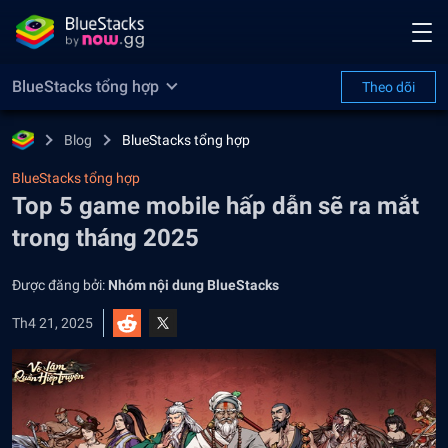
BlueStacks tổng hợp
Theo dõi
Blog
BlueStacks tổng hợp
BlueStacks tổng hợp
Top 5 game mobile hấp dẫn sẽ ra mắt
trong tháng 2025
Được đăng bởi:
Nhóm nội dung BlueStacks
Th4 21, 2025