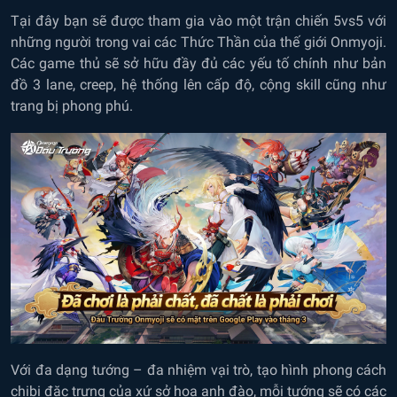
Tại đây bạn sẽ được tham gia vào một trận chiến 5vs5 với
những người trong vai các Thức Thần của thế giới Onmyoji.
Các game thủ sẽ sở hữu đầy đủ các yếu tố chính như bản
đồ 3 lane, creep, hệ thống lên cấp độ, cộng skill cũng như
trang bị phong phú.
Với đa dạng tướng – đa nhiệm vại trò, tạo hình phong cách
chibi đặc trưng của xứ sở hoa anh đào, mỗi tướng sẽ có các