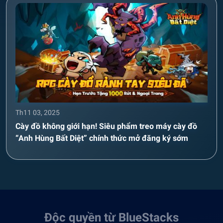
Th11 03, 2025
Cày đồ không giới hạn! Siêu phẩm treo máy cày đồ
“Anh Hùng Bất Diệt” chính thức mở đăng ký sớm
Độc quyền từ BlueStacks