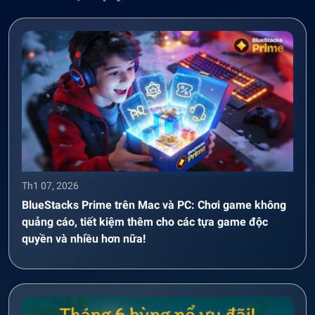
Th1 07, 2026
BlueStacks Prime trên Mac và PC: Chơi game không
quảng cáo, tiết kiệm thêm cho các tựa game độc
quyền và nhiều hơn nữa!