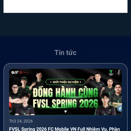
Tin tức
Th3 24, 2026
FVSL Spring 2026 FC Mobile VN Full Nhiệm Vụ, Phần