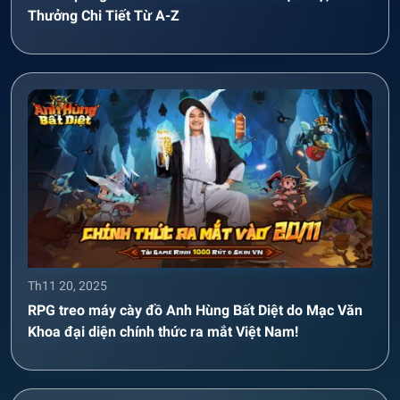
Thưởng Chi Tiết Từ A-Z
Th11 20, 2025
RPG treo máy cày đồ Anh Hùng Bất Diệt do Mạc Văn
Khoa đại diện chính thức ra mắt Việt Nam!