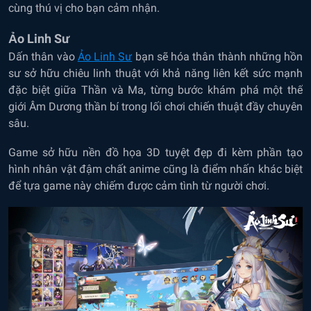
cùng thú vị cho bạn cảm nhận.
Ảo Linh Sư
Dấn thân vào
Ảo Linh Sư
bạn sẽ hóa thân thành những hồn
sư sở hữu chiêu linh thuật với khả năng liên kết sức mạnh
đặc biệt giữa Thần và Ma, từng bước khám phá một thế
giới Âm Dương thần bí trong lối chơi chiến thuật đầy chuyên
sâu.
Game sở hữu nền đồ họa 3D tuyệt đẹp đi kèm phần tạo
hình nhân vật đậm chất anime cũng là điểm nhấn khác biệt
để tựa game này chiếm được cảm tình từ người chơi.