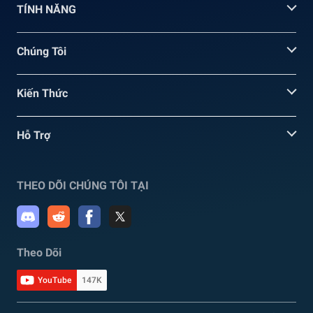
TÍNH NĂNG
Chúng Tôi
Kiến Thức
Hỗ Trợ
THEO DÕI CHÚNG TÔI TẠI
Theo Dõi
YouTube
147K