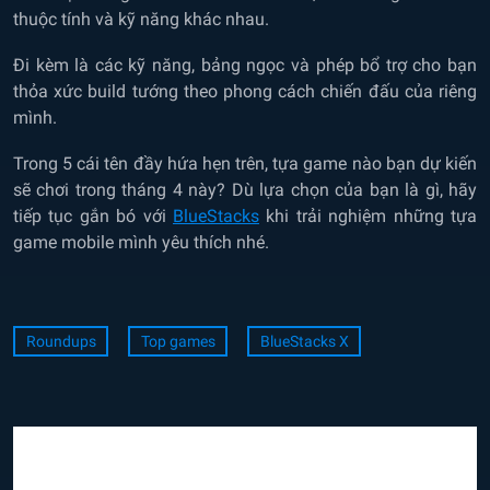
thuộc tính và kỹ năng khác nhau.
Đi kèm là các kỹ năng, bảng ngọc và phép bổ trợ cho bạn
thỏa xức build tướng theo phong cách chiến đấu của riêng
mình.
Trong 5 cái tên đầy hứa hẹn trên, tựa game nào bạn dự kiến
sẽ chơi trong tháng 4 này? Dù lựa chọn của bạn là gì, hãy
tiếp tục gắn bó với
BlueStacks
khi trải nghiệm những tựa
game mobile mình yêu thích nhé.
Roundups
Top games
BlueStacks X