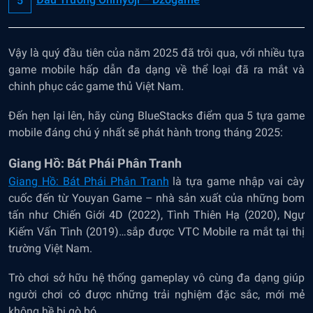
Vậy là quý đầu tiên của năm 2025 đã trôi qua, với nhiều tựa
game mobile hấp dẫn đa dạng về thể loại đã ra mắt và
chinh phục các game thủ Việt Nam.
Đến hẹn lại lên, hãy cùng BlueStacks điểm qua 5 tựa game
mobile đáng chú ý nhất sẽ phát hành trong tháng 2025:
Giang Hồ: Bát Phái Phân Tranh
Giang Hồ: Bát Phái Phân Tranh
là tựa game nhập vai cày
cuốc đến từ Youyan Game – nhà sản xuất của những bom
tấn như Chiến Giới 4D (2022), Tình Thiên Hạ (2020), Ngự
Kiếm Vấn Tình (2019)…sắp được VTC Mobile ra mắt tại thị
trường Việt Nam.
Trò chơi sở hữu hệ thống gameplay vô cùng đa dạng giúp
người chơi có được những trải nghiệm đặc sắc, mới mẻ
không hề bị gò bó.