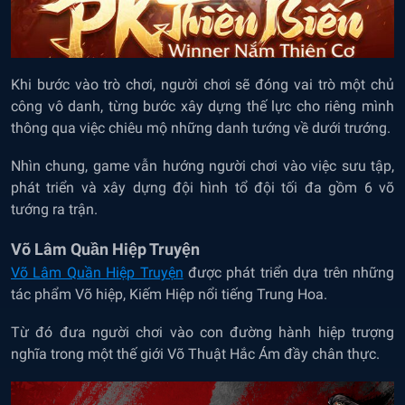
Khi bước vào trò chơi, người chơi sẽ đóng vai trò một chủ
công vô danh, từng bước xây dựng thế lực cho riêng mình
thông qua việc chiêu mộ những danh tướng về dưới trướng.
Nhìn chung, game vẫn hướng người chơi vào việc sưu tập,
phát triển và xây dựng đội hình tổ đội tối đa gồm 6 võ
tướng ra trận.
Võ Lâm Quần Hiệp Truyện
Võ Lâm Quần Hiệp Truyện
được phát triển dựa trên những
tác phẩm Võ hiệp, Kiếm Hiệp nổi tiếng Trung Hoa.
Từ đó đưa người chơi vào con đường hành hiệp trượng
nghĩa trong một thế giới Võ Thuật Hắc Ám đầy chân thực.