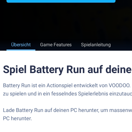
Übersicht
Game Features
Spielanleitung
Spiel Battery Run auf dei
Battery Run ist ein Actionspiel entwickelt von VOODOO.
zu spielen und in ein fesselndes Spielerlebnis einzutau
Lade Battery Run auf deinen PC herunter, um massenwei
PC herunter.