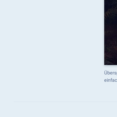
Übersp
einfac