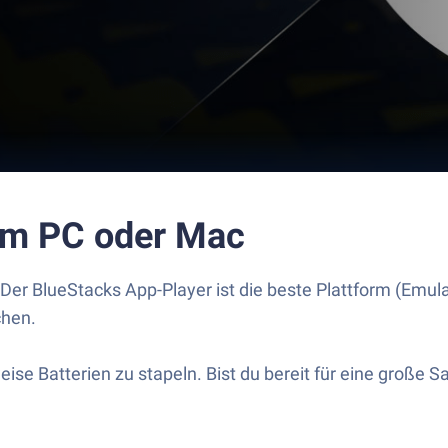
nem PC oder Mac
 Der BlueStacks App-Player ist die beste Plattform (Emu
chen.
se Batterien zu stapeln. Bist du bereit für eine große S