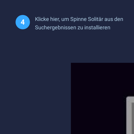
Klicke hier, um Spinne Solitär aus den
Suchergebnissen zu installieren