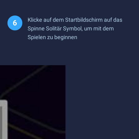
Klicke auf dem Startbildschirm auf das
Spinne Solitär Symbol, um mit dem
Spielen zu beginnen