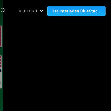
Herunterladen BlueStacks
DEUTSCH