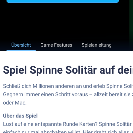
Übersicht
Game Features
Spielanleitung
Spiel Spinne Solitär auf d
Schließ dich Millionen anderen an und erleb Spinne Sol
Gegnern immer einen Schritt voraus – allzeit bereit s
oder Mac.
Über das Spiel
Lust auf eine entspannte Runde Karten? Spinne Solitär br
einfach nur mal abschalten willst. Hier dreht sich alle