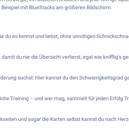
m Beispiel mit BlueStacks am größeren Bildschirm.
, wie du es kennst und liebst, ohne unnötigen Schnickschna
damit du nie die Übersicht verlierst, egal wie knifflig’s g
forderung suchst: Hier kannst du den Schwierigkeitsgra
iche Training – und wer mag, sammelt für jeden Erfolg Tr
ckseiten und sogar die Karten selbst kannst du nach Herz