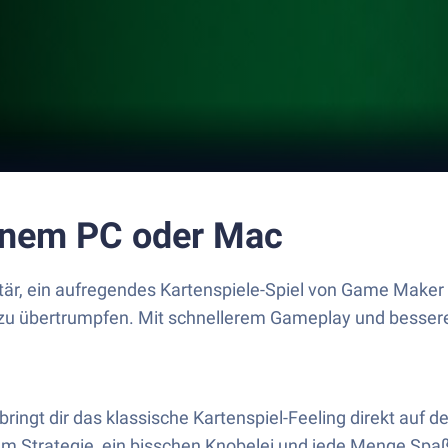
einem PC oder Mac
itär, ein aufregendes Kartenspiele-Spiel von Game Maker
ie zu übertrumpfen. Mit schnellerem Gameplay und besse
ingt dir das klassische Kartenspiel-Feeling direkt auf dei
s um Strategie, ein bisschen Knobelei und jede Menge Spa