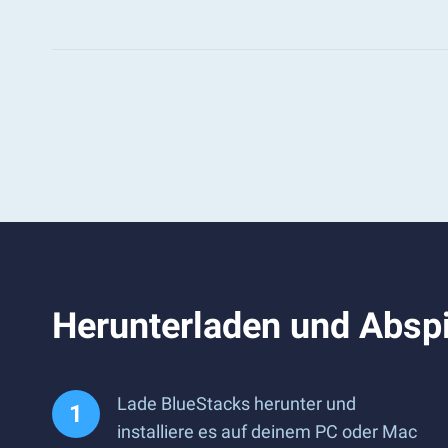
Herunterladen und Abspi
Lade BlueStacks herunter und
installiere es auf deinem PC oder Mac