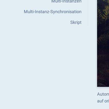
Multi-Instanzen
Multi-Instanz-Synchronisation
Skript
Automa
auf o