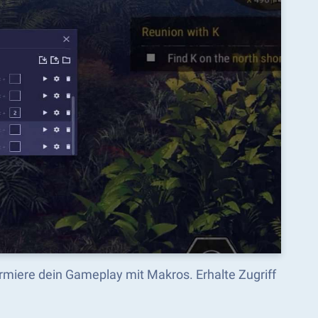
rmiere dein Gameplay mit Makros. Erhalte Zugriff