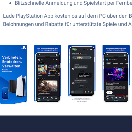
Blitzschnelle Anmeldung und Spielstart per Fernb
Lade PlayStation App kostenlos auf dem PC über den B
Belohnungen und Rabatte für unterstützte Spiele und A