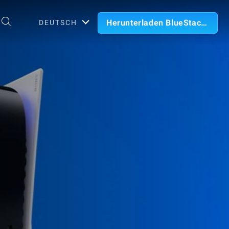
Herunterladen BlueStacks
DEUTSCH