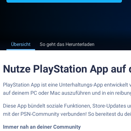
Übersicht
So geht das Herunterladen
Nutze PlayStation App auf
PlayStation App ist eine Unterhaltungs-App entwickelt 
auf deinem PC oder Mac auszuführen und in ein reibun
Diese App bündelt soziale Funktionen, Store-Updates u
mit der PSN-Community verbunden! So bereitest du dein
Immer nah an deiner Community