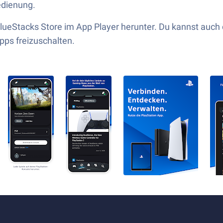
edienung.
lueStacks Store im App Player herunter. Du kannst auch
pps freizuschalten.