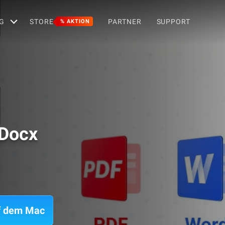
G
STORE
PARTNER
SUPPORT
% AKTION
 Docx
uf dem Mac