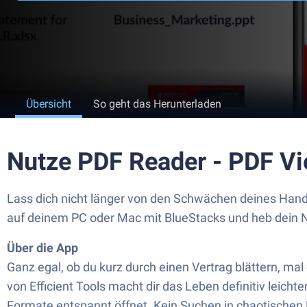
Übersicht
So geht das Herunterladen
Nutze PDF Reader - PDF Vi
Lass dich nicht länger von den Schwächen deines Handy
auf deinem PC oder Mac mit BlueStacks und heb dein N
Über die App
Ganz egal, ob du kurz durch einen Vertrag blättern, m
von Efficient Tools macht dir das Leben definitiv leicht
Formate entspannt öffnet. Kein Suchen in chaotischen