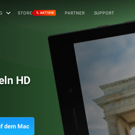
G
STORE
PARTNER
SUPPORT
% AKTION
eln HD
uf dem Mac