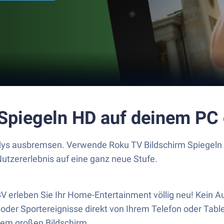
 Spiegeln HD auf deinem PC
ys ausbremsen. Verwende Roku TV Bildschirm Spiegeln H
utzererlebnis auf eine ganz neue Stufe.
V erleben Sie Ihr Home-Entertainment völlig neu! Kein 
n oder Sportereignisse direkt von Ihrem Telefon oder Tab
dem großen Bildschirm.