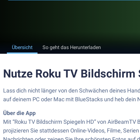
Übersicht
So geht das Herunterladen
Nutze Roku TV Bildschirm
Lass dich nicht länger von den Schwächen deines Hand
auf deinem PC oder Mac mit BlueStacks und heb dein N
Über die App
Mit “Roku TV Bildschirm Spiegeln HD” von AirBeamTV B
projizieren Sie stattdessen Online-Videos, Filme, Serie
Nachrichten oder zeigen Sie Ihre schönsten Fotos auf 