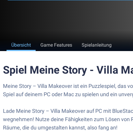
Übersicht
Game Features
Spielanleitung
Spiel Meine Story - Villa
Meine Story – Villa Makeover ist ein Puzzlespiel, das 
Spiel auf deinem PC oder Mac zu spielen und ein unverg
Lade Meine Story – Villa Makeover auf PC mit BlueStacks
wegnehmen! Nutze deine Fähigkeiten zum Lösen von Räts
Räume, die du umgestalten kannst, also fang an!