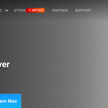
G
STORE
PARTNER
SUPPORT
% AKTION
ver
 dem Mac