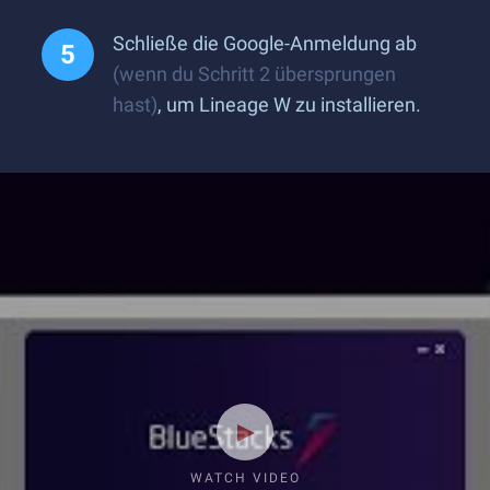
Schließe die Google-Anmeldung ab
(wenn du Schritt 2 übersprungen
hast)
, um Lineage W zu installieren.
WATCH VIDEO