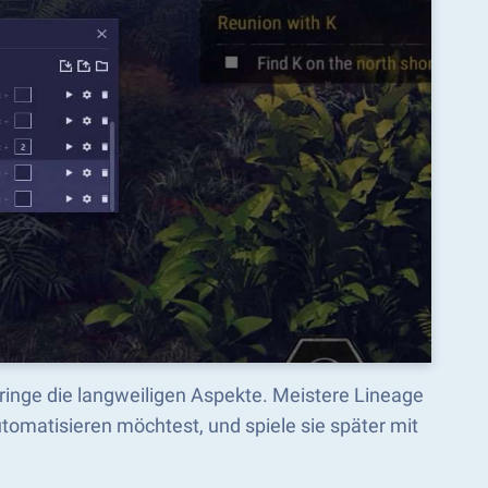
pringe die langweiligen Aspekte. Meistere Lineage
omatisieren möchtest, und spiele sie später mit