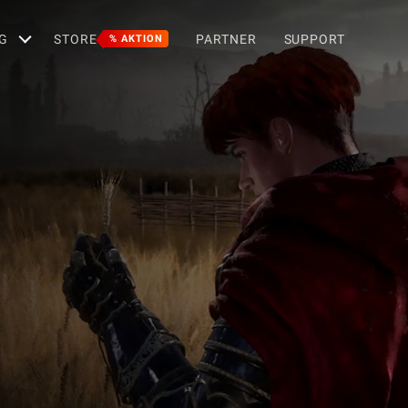
G
STORE
PARTNER
SUPPORT
% AKTION