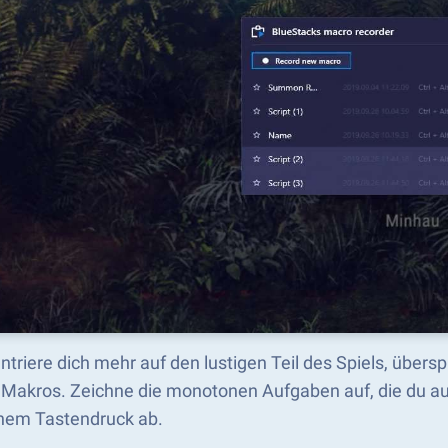
triere dich mehr auf den lustigen Teil des Spiels, übers
 Makros. Zeichne die monotonen Aufgaben auf, die du aut
inem Tastendruck ab.