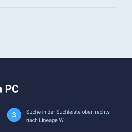
m PC
Suche in der Suchleiste oben rechts
nach Lineage W