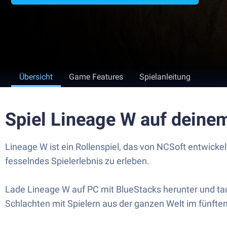
Übersicht
Game Features
Spielanleitung
Spiel Lineage W auf deine
Lineage W ist ein Rollenspiel, das von NCSoft entwicke
fesselndes Spielerlebnis zu erleben.
Lade Lineage W auf PC mit BlueStacks herunter und t
Schlachten mit Spielern aus der ganzen Welt im fünften 