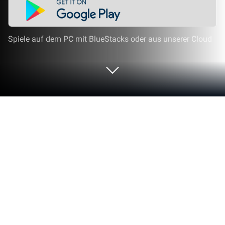
Spiele auf dem PC mit BlueStacks oder aus unserer Cloud
Spiel LYN: The Lightbringer auf
deinem PC oder Mac
Es ist Hunderte von Jahren her, seit der Vestri-Krieg
besagt, dass die Götter des Lichts sich gegen die
Götter der Dunkelheit aufrichten. 200 Jahre Frieden
und Ruhe auf diesem Kontinent…. Bisher. Ein junges