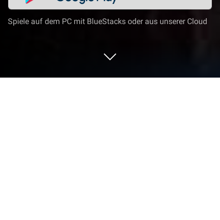
Spiele auf dem PC mit BlueStacks oder aus unserer Cloud
Nutze RAVEN2 auf deinem PC oder
Mac
RAVEN2 erweckt das Rollenspiele-Genre zum Leben
und stellt dich vor spannende Herausforderungen.
Dieses Android-Spiel von Netmarble erlebst du am
allerbesten mit BlueStacks, der unangefochtenen
Nr. 1 unter den App-Playern für PC- und Mac-Nutzer.