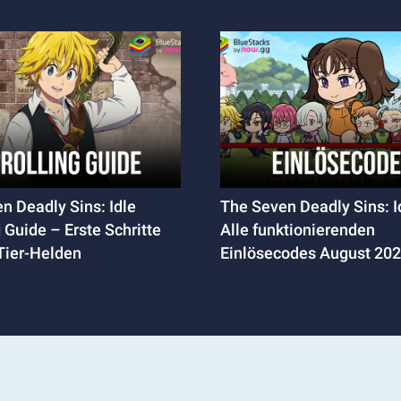
n Deadly Sins: Idle
The Seven Deadly Sins: I
 Guide – Erste Schritte
Alle funktionierenden
Tier-Helden
Einlösecodes August 20