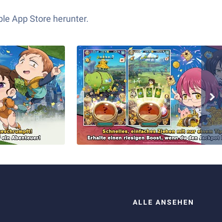
le App Store herunter.
ALLE ANSEHEN