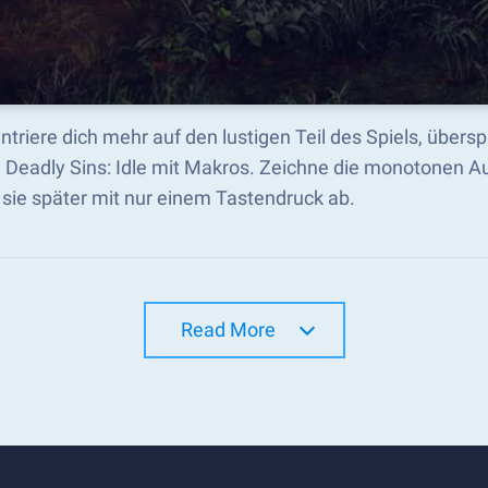
triere dich mehr auf den lustigen Teil des Spiels, übers
 Deadly Sins: Idle mit Makros. Zeichne die monotonen Au
 sie später mit nur einem Tastendruck ab.
Read More