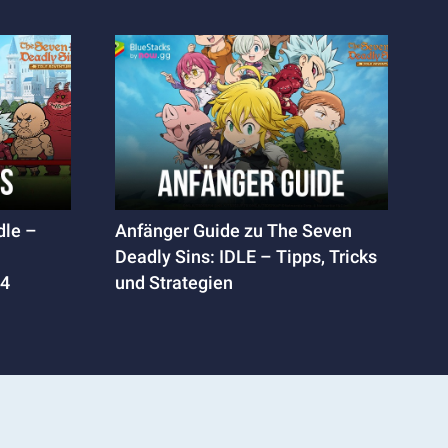
dle –
Anfänger Guide zu The Seven
Deadly Sins: IDLE – Tipps, Tricks
24
und Strategien