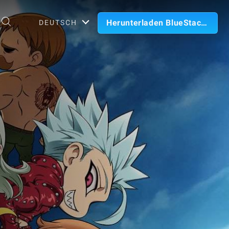
Herunterladen BlueStacks
DEUTSCH