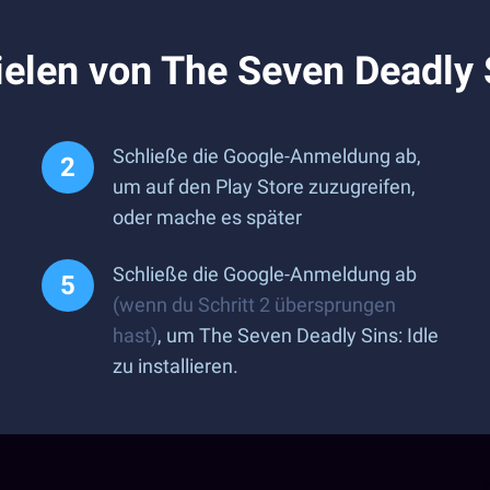
elen von The Seven Deadly 
Schließe die Google-Anmeldung ab,
um auf den Play Store zuzugreifen,
oder mache es später
Schließe die Google-Anmeldung ab
(wenn du Schritt 2 übersprungen
hast)
, um The Seven Deadly Sins: Idle
zu installieren.