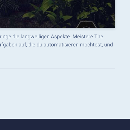
pringe die langweiligen Aspekte. Meistere The
fgaben auf, die du automatisieren möchtest, und