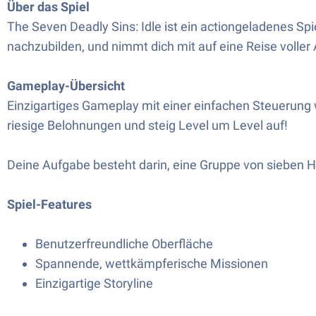
Über das Spiel
The Seven Deadly Sins: Idle ist ein actiongeladenes Sp
nachzubilden, und nimmt dich mit auf eine Reise volle
Gameplay-Übersicht
Einzigartiges Gameplay mit einer einfachen Steuerung 
riesige Belohnungen und steig Level um Level auf!
Deine Aufgabe besteht darin, eine Gruppe von sieben
Spiel-Features
Benutzerfreundliche Oberfläche
Spannende, wettkämpferische Missionen
Einzigartige Storyline