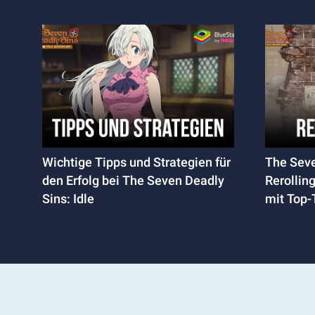
Wichtige Tipps und Strategien für
The Seve
den Erfolg bei The Seven Deadly
Rerolling
Sins: Idle
mit Top-