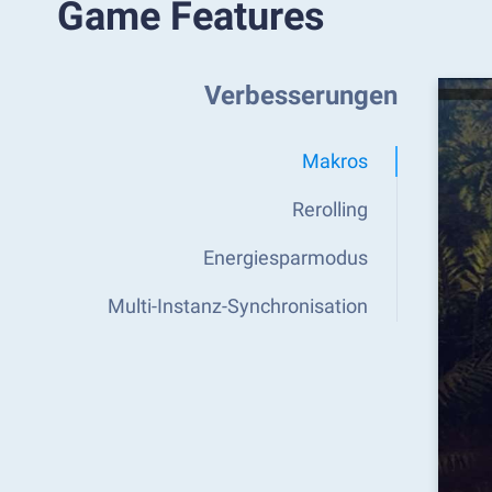
Game Features
Verbesserungen
Makros
Rerolling
Energiesparmodus
Multi-Instanz-Synchronisation