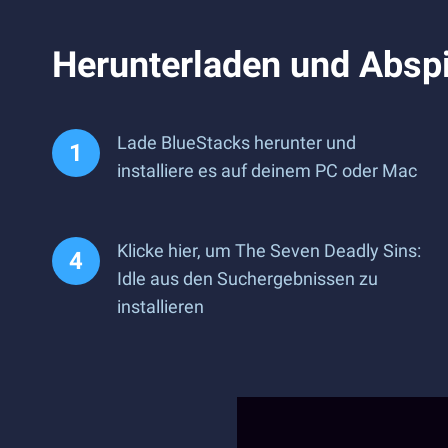
Herunterladen und Abspi
Lade BlueStacks herunter und
installiere es auf deinem PC oder Mac
Klicke hier, um The Seven Deadly Sins:
Idle aus den Suchergebnissen zu
installieren