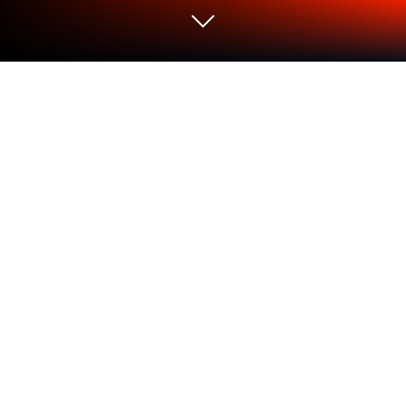
Spiel BitLife de - Lebenssimulation auf
deinem PC oder Mac
BitLife de – Lebenssimulation ist ein
Simulationsspiel entwickelt von Candywriter, LLC.
Der BlueStacks App-Player ist die beste Plattform
(Emulator), um dieses Android-Spiel auf deinem PC
oder Mac zu spielen und in ein fesselndes
Spielerlebnis einzutauchen.
Gestalte ein komplettes virtuelles Leben in diesem
interaktiven Text-Lebenssimulator! Von der Kindheit