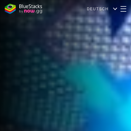
DEUTSCH