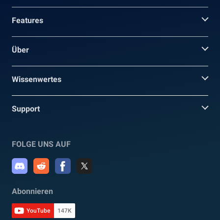
Features
Über
Wissenwertes
Support
FOLGE UNS AUF
Abonnieren
YouTube
147K