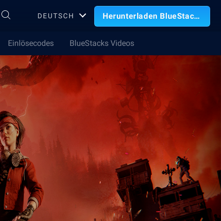
Herunterladen BlueStacks
DEUTSCH
Einlösecodes
BlueStacks Videos