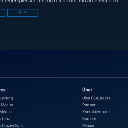
nteuerspiel startest du mit nichts und arbeitest dich
PvP
res
Über
euerung
Über BlueStacks
s-Modus
Partner
Modus
Kontaktiere uns
nstanz
Karriere
nstanzen-Sync
Presse