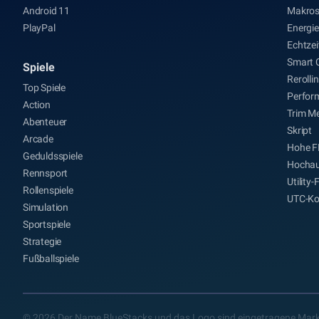
Android 11
Makro
PlayPal
Energi
Echtze
Smart 
Spiele
Rerolli
Top Spiele
Perfor
Action
Trim M
Abenteuer
Skript
Arcade
Hohe F
Geduldsspiele
Hochau
Rennsport
Utility
Rollenspiele
UTC-Ko
Simulation
Sportspiele
Strategie
Fußballspiele
© 2026 Der Name BlueStacks und das Logo sind eingetragene Mark