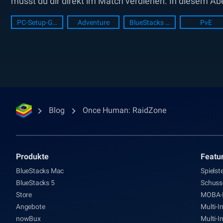
musst du dir direkt im Match verdienen. In diesem Abe
hoch, indem...
PC-Setup-Guide
Adventure
BlueStacks Setup
PvE
Blog
Once Human: RaidZone
Produkte
Featu
BlueStacks Mac
Spielst
BlueStacks 5
Schus
Store
MOBA-
Angebote
Multi-I
nowBux
Multi-I