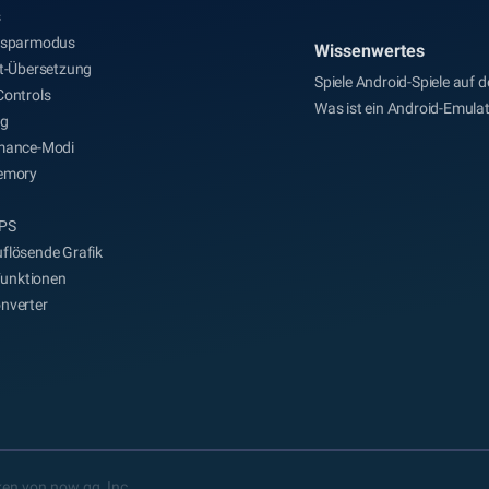
s
esparmodus
Wissenwertes
it-Übersetzung
Spiele Android-Spiele auf 
Controls
Was ist ein Android-Emula
ng
mance-Modi
emory
PS
flösende Grafik
-Funktionen
nverter
en von now.gg, Inc.