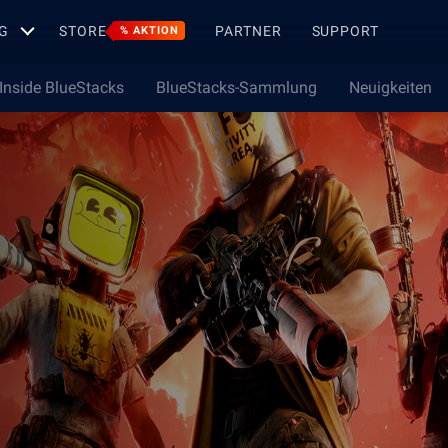
G
STORE
PARTNER
SUPPORT
% AKTION
Inside BlueStacks
BlueStacks-Sammlung
Neuigkeiten