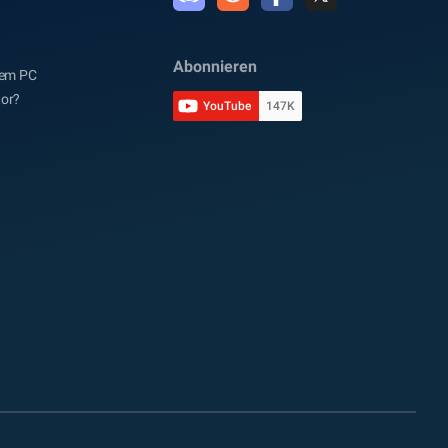
Abonnieren
dem PC
tor?
YouTube
147K