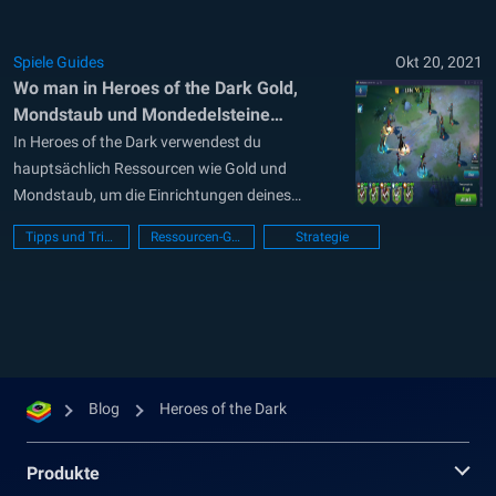
Spiele Guides
Okt 20, 2021
Wo man in Heroes of the Dark Gold,
Mondstaub und Mondedelsteine
bekommt
In Heroes of the Dark verwendest du
hauptsächlich Ressourcen wie Gold und
Mondstaub, um die Einrichtungen deines
Hauses zu verbessern und deine Helden zu
Tipps und Tricks
Ressourcen-Guide
Strategie
stärken. Außerdem gibt es im Spiel eine
Premiumwährung namens Lunar Gems, mit der
du die Langweiligkeit einiger Aspekte des Spiels
abmildern kannst. Mit den Edelsteinen kannst
du zum...
Blog
Heroes of the Dark
Produkte