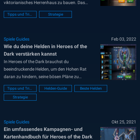
viktorianisches Herrenhaus zu bauen. Das
Herrenhaus dient als Hauptquartier für alle
Tipps und Tricks
Strategie
deine Helden, aber noch wichtiger ist, dass du
hier auch die meisten wichtigen Ressourcen
erhältst, die du in deinem Abenteuer brauchst (z.
Spiele Guides
Feb 03, 2022
B. Gold, Mondstaub). In...
Wie du deine Helden in Heroes of the
Dark verstärken kannst
In Heroes of the Dark brauchst du
beeindruckende Helden, um den Hohen Rat
daran zu hindern, seine bösen Pläne zu
verwirklichen. Zum jetzigen Zeitpunkt gibt es 26
Tipps und Tricks
Helden-Guide
Beste Helden
Helden im Spiel und jeder von ihnen hat seine
Strategie
eigenen einzigartigen Fähigkeiten, die sehr
nützlich sind, um die Schergen des Hohen Rates
zu...
Spiele Guides
Okt 25, 2021
Ein umfassendes Kampagnen- und
Kartenhandbuch für Heroes of the Dark