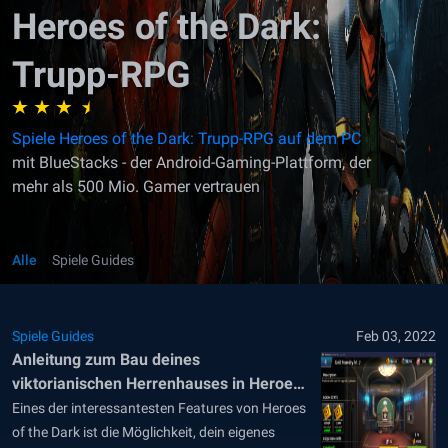
Heroes of the Dark:
Trupp-RPG
Spiele Heroes of the Dark: Trupp-RPG auf dem PC
mit BlueStacks - der Android-Gaming-Plattform, der
mehr als 500 Mio. Gamer vertrauen
Alle
Spiele Guides
Spiele Guides
Feb 03, 2022
Anleitung zum Bau deines
viktorianischen Herrenhauses in Heroes
of the Dark
Eines der interessantesten Features von Heroes
of the Dark ist die Möglichkeit, dein eigenes