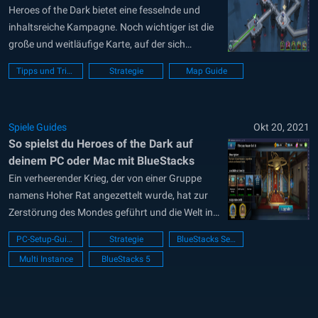
Heroes of the Dark bietet eine fesselnde und
inhaltsreiche Kampagne. Noch wichtiger ist die
große und weitläufige Karte, auf der sich
unzählige feindliche Territorien und die Anwesen
Tipps und Tricks
Strategie
Map Guide
anderer Spieler/innen befinden, die um
Ressourcen kämpfen wollen. Sowohl in der
Kampagne als auch bei Invasionen auf der Karte
Spiele Guides
Okt 20, 2021
kommt das Kampfsystem des Spiels...
So spielst du Heroes of the Dark auf
deinem PC oder Mac mit BlueStacks
Ein verheerender Krieg, der von einer Gruppe
namens Hoher Rat angezettelt wurde, hat zur
Zerstörung des Mondes geführt und die Welt in
Dunkelheit gehüllt. Nach vielen Jahren ist Birsha
PC-Setup-Guide
Strategie
BlueStacks Setup
von Meremoth, ein Vampir, der sich gegen den
Multi Instance
BlueStacks 5
Hohen Rat aufgelehnt hat, aus seinem langen
Schlummer erwacht, der ihm vom Rat...