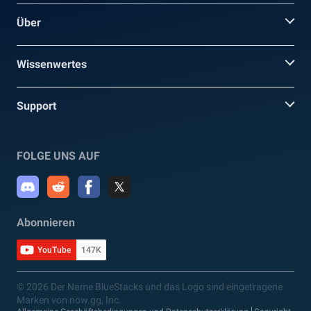
Über
Wissenwertes
Support
FOLGE UNS AUF
Abonnieren
YouTube
147K
© 2026 Der Name BlueStacks und das Logo sind eingetragene
Marken von now.gg, Inc.