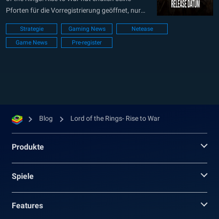
Pforten für die Vorregistrierung geöffnet, nur
noch knapp einen Monat bis zum Start. Wie Net
Strategie
Gaming News
Netease
Ease Games und Warner Bros Interactive
Game News
Pre-register
Entertainment mitteilen, wird das Spiel am 23.
September offiziell auf den globalen Märkten
veröffentlicht werden....
Blog
Lord of the Rings- Rise to War
Produkte
Spiele
Features