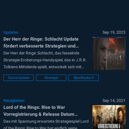
Fan in einen wahren Rausch! Das von Exptional
Global und Netease Games entwickelte...
Updates
Sep 19, 2023
Der Herr der Ringe: Schlacht Update
fördert verbesserte Strategien und
ausgewogene Kämpfe
Der Herr der Ringe: Schlacht, das fesselnde
Strategie-Eroberungs-Handyspiel, das in J.R.R.
Tolkiens Mittelerde spielt, entwickelt sich mit
seinem neuesten Update weiter. Dieses Update
Game-Update
Strategie
BlueStacks X
bringt bedeutende Anpassungen bei den
Kommandanten-Aufwertungen und den Ring-
Fähigkeiten, um das Spielerlebnis zu bereichern
Neuigkeiten
Sep 14, 2021
und ein ausgewogenes Schlachtfeld für die
Lord of the Rings: Rise to War
Spieler zu gewährleisten. Lasst uns in die...
Vorregistrierung & Release Datum
bekannt
Das mit Spannung erwartete Strategiespiel Lord
of the Rings: Rise to War hat endlich seine