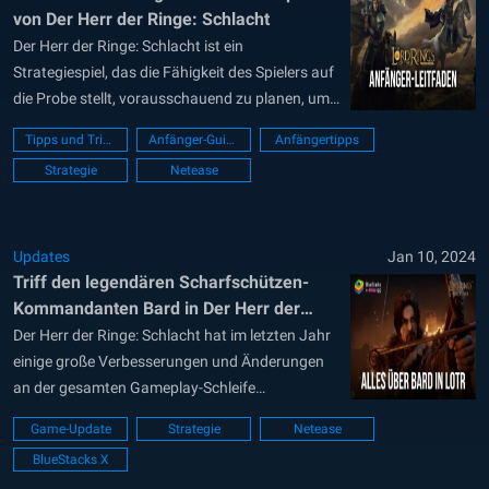
von Der Herr der Ringe: Schlacht
Der Herr der Ringe: Schlacht ist ein
Strategiespiel, das die Fähigkeit des Spielers auf
die Probe stellt, vorausschauend zu planen, um
ein mächtiges Königreich zu errichten, das jeder
Tipps und Tricks
Anfänger-Guide
Anfängertipps
Bedrohung standhalten kann, die kommen mag.
Strategie
Netease
Für Veteranen des Genres ist der Weg zum
Erfolg ein vertrauter, denn sie können sich einen
guten...
Updates
Jan 10, 2024
Triff den legendären Scharfschützen-
Kommandanten Bard in Der Herr der
Ringe: Schlacht
Der Herr der Ringe: Schlacht hat im letzten Jahr
einige große Verbesserungen und Änderungen
an der gesamten Gameplay-Schleife
vorgenommen. Die Suche nach dem einen Ring
Game-Update
Strategie
Netease
wird von Millionen Menschen auf der ganzen
BlueStacks X
Welt geliebt und versetzt jeden Herr-der-Ringe-