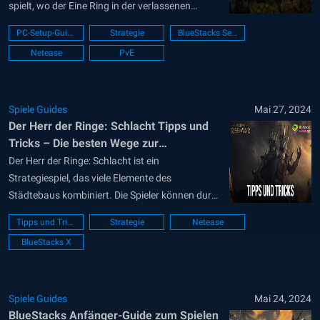
spielt, wo der Eine Ring in der verlassenen
Festung Dol Guldur wieder aufgetaucht ist, was
PC-Setup-Guide
Strategie
BlueStacks Setup
zu einem neuen Krieg des Rings führt.
Netease
PvE
Übernehme die Rolle eines mächtigen Anführers
in Mittelerde, der damit beauftragt ist, Truppen
zu...
Spiele Guides
Mai 27, 2024
Der Herr der Ringe: Schlacht Tipps und
Tricks – Die besten Wege zur
Optimierung des Fortschritts
Der Herr der Ringe: Schlacht ist ein
Strategiespiel, das viele Elemente des
Städtebaus kombiniert. Die Spieler können durch
den Bau und die Aufwertung verschiedener
Tipps und Tricks
Strategie
Netease
Gebäude in ihren Siedlungen enorme
BlueStacks X
Ressourcen ernten. In diesem Artikel stellen wir
dir einige der besten Tipps und Tricks von
Veteranen vor, die dir helfen, deinen Fortschritt
als...
Spiele Guides
Mai 24, 2024
BlueStacks Anfänger-Guide zum Spielen