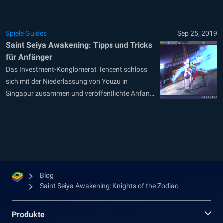
sind. Diese sind normalerweise nicht nur
kostenlos, sie legen meist auch fest, ob der
Spielbeginn ein fantastischer Durchmarsch wird
Spiele Guides
Sep 25, 2019
oder eine zähe Herausforderung.
Saint Seiya Awakening: Tipps und Tricks
Unterdurchschnittliche Helden werden dich nicht
für Anfänger
nur...
Das Investment-Konglomerat Tencent schloss
sich mit der Niederlassung von Youzu in
Singapur zusammen und veröffentlichte Anfang
dieses Sommers ein Handyspiel, das dem
geistigen Eigentum namens Saint Seiya würdig
ist. Wir werden nicht viel darüber nachdenken,
wie gut dieses Spiel ist. Wenn du sehen
möchtest, was wir darüber denken, kannst du...
Blog
Saint Seiya Awakening: Knights of the Zodiac
Produkte