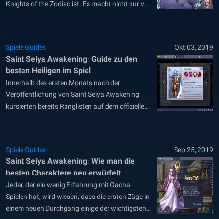
Knights of the Zodiac ist. Es macht nicht nur von
Anfang an einen großartigen Eindruck, sondern
bietet auch ein fantastisches Gameplay, eine
immense Spielwelt, die die Spieler erkunden
Spiele Guides
Okt 03, 2019
können, sowie eine einzigartige
Saint Seiya Awakening: Guide zu den
Herangehensweise an den Story-Modus. Wenn
besten Heiligen im Spiel
du...
Innerhalb des ersten Monats nach der
Veröffentlichung von Saint Seiya Awakening
kursierten bereits Ranglisten auf dem offiziellen
Discord-Server des Spiels. In unserem Würfel-
Guide haben wir versprochen, dass wir mit einer
Liste der besten Heiligen zurückkehren werden,
Spiele Guides
Sep 25, 2019
die derzeit im Spiel sind. Warum? Weil wir
Saint Seiya Awakening: Wie man die
glauben, dass es wichtig ist zu wissen,...
besten Charaktere neu erwürfelt
Jeder, der ein wenig Erfahrung mit Gacha-
Spielen hat, wird wissen, dass die ersten Züge in
einem neuen Durchgang einige der wichtigsten