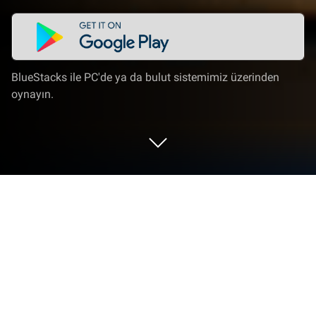
BlueStacks ile PC'de ya da bulut sistemimiz üzerinden
oynayın.
Don't Starve Together'i PC veya Mac'te
Oynayın
Don’t Starve Together, Macera Oyunları türünü
hayata geçiriyor ve oyuncular için heyecan verici