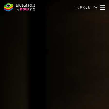
TÜRKÇE