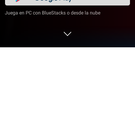
Juega en PC con BlueStacks o desde la nube
Corre Descargar musica | YouTube
MP3 en PC o Mac
Deja que BlueStacks convierta tu PC, Mac o laptop
en el lugar perfecto para Descargar musica |
YouTube MP3, una divertida aplicación de Música y
audio creada por Whim Music.
Sobre la App