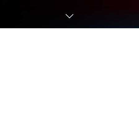
在 PC 或 Mac 上運行 離線音樂｜音樂
下載｜YouTube音樂MP3｜音樂播放器
升級你的體驗。試試在舒適的筆電、PC或Mac上使
用Whim Music開發的音樂與音效應用離線音樂｜音
樂下載｜YouTube音樂MP3｜音樂播放器，
BlueStacks獨家提供哦。
關於離線音樂｜音樂下載｜YouTube音樂MP3｜音樂
播放器
你想隨時聽到自己喜歡的音樂和Podcast，卻又不想