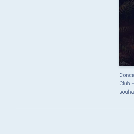
Concen
Club 
souhai