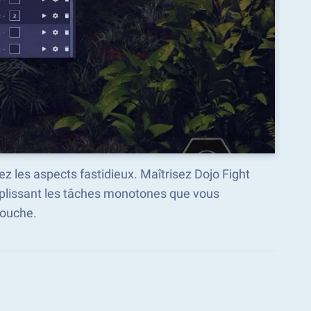
z les aspects fastidieux. Maîtrisez Dojo Fight
mplissant les tâches monotones que vous
touche.