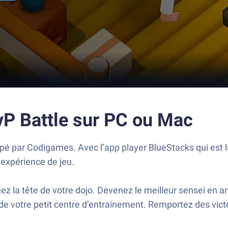
vP Battle sur PC ou Mac
oppé par Codigames. Avec l’app player BlueStacks qui est 
 expérience de jeu.
ez la tête de votre dojo. Devenez le meilleur sensei en 
e votre petit centre d’entrainement. Remportez des victo