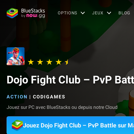
OPTIONS
JEUX
BLOG
Dojo Fight Club – PvP Batt
ACTION
|
CODIGAMES
Jouez sur PC avec BlueStacks ou depuis notre Cloud
Jouez Dojo Fight Club – PvP Battle sur M