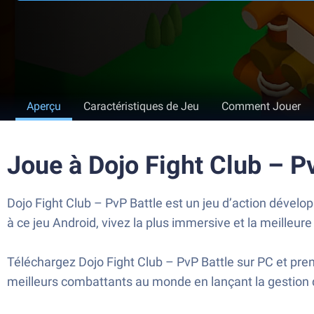
Aperçu
Caractéristiques de Jeu
Comment Jouer
Joue à Dojo Fight Club – P
Dojo Fight Club – PvP Battle est un jeu d’action dével
à ce jeu Android, vivez la plus immersive et la meilleure
Téléchargez Dojo Fight Club – PvP Battle sur PC et pren
meilleurs combattants au monde en lançant la gestion d