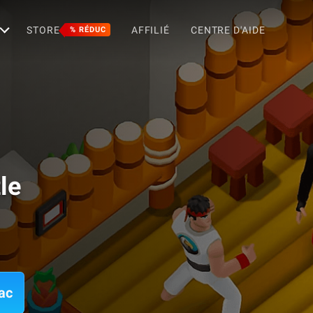
STORE
AFFILIÉ
CENTRE D'AIDE
% RÉDUC
le
ac