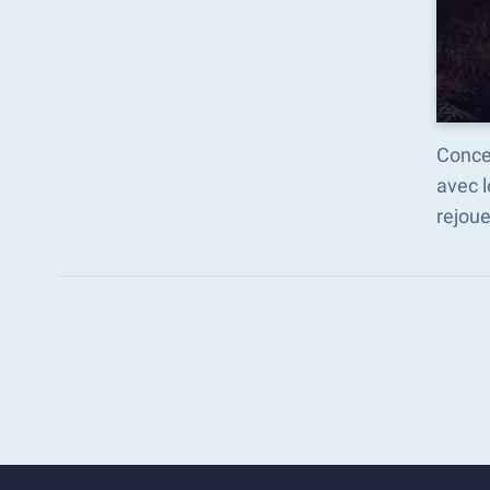
Concen
avec 
rejoue