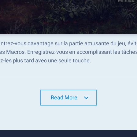
trez-vous davantage sur la partie amusante du jeu, évite
les Macros. Enregistrez-vous en accomplissant les tâch
z-les plus tard avec une seule touche.
Read More