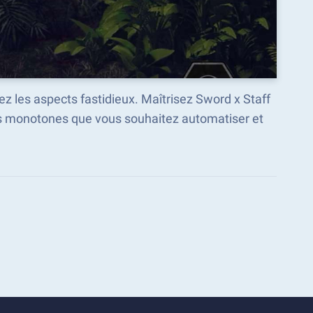
z les aspects fastidieux. Maîtrisez Sword x Staff
es monotones que vous souhaitez automatiser et