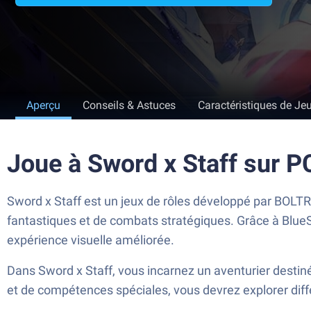
Aperçu
Conseils & Astuces
Caractéristiques de Je
Joue à Sword x Staff sur 
Sword x Staff est un jeux de rôles développé par
BOLT
fantastiques et de combats stratégiques. Grâce à BlueS
expérience visuelle améliorée.
Dans Sword x Staff, vous incarnez un aventurier desti
et de compétences spéciales, vous devrez explorer diff