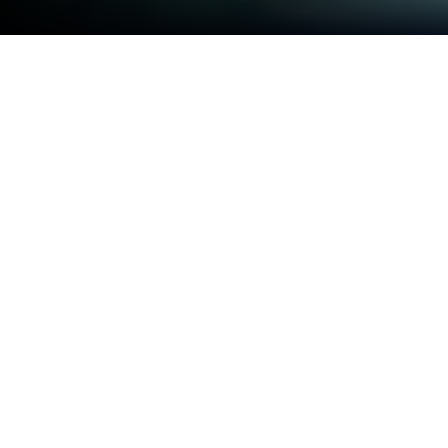
PCまたはMacで杖と剣の伝説をプレ
イする
杖と剣の伝説は、BOLTRAY GAMES によって開発さ
れたロールプレイングゲームです。BlueStacksアプ
リプレイヤーは、PCやMacでこのAndroidゲームを
プレイするのに最適なプラットフォームで、没入感
のあるゲーム体験をお楽しみいただけます。
ゲーム概要
『杖と剣の伝説』は、「カンスティン」と呼ばれる
霧に包まれた異世界に冒険者として旅立ち、失われ
た世界を蘇らせる異世界冒険放置RPGです。フルオ