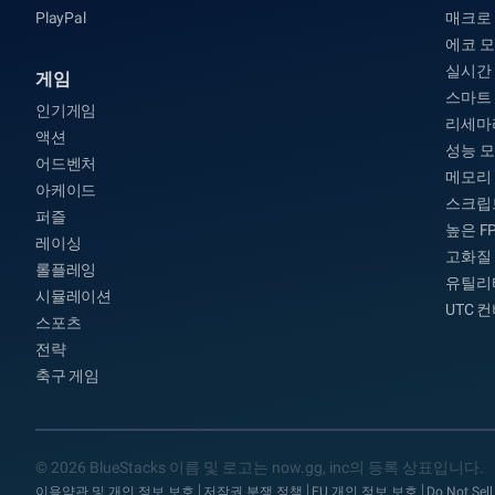
PlayPal
매크로
에코 
실시간
게임
스마트
인기게임
리세마
액션
성능 
어드벤처
메모리
아케이드
스크립
퍼즐
높은 F
레이싱
고화질
롤플레잉
유틸리
시뮬레이션
UTC 
스포츠
전략
축구 게임
© 2026 BlueStacks 이름 및 로고는 now.gg, inc의 등록 상표입니다.
이용약관 및 개인 정보 보호
저작권 분쟁 정책
EU 개인 정보 보호
Do Not Sell