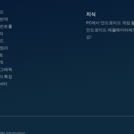
모드
지식
 번역
PC에서 안드로이드 게임 
 컨트롤
안드로이드 에뮬레이터에 
라
요!
모드
 정리
트
PS
 그래픽
티 특징
컨버터
 My Information