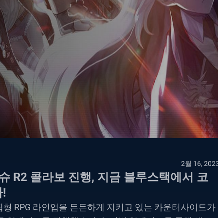
2월 16, 202
 R2 콜라보 진행, 지금 블루스택에서 코
!
수집형 RPG 라인업을 든든하게 지키고 있는 카운터사이드가