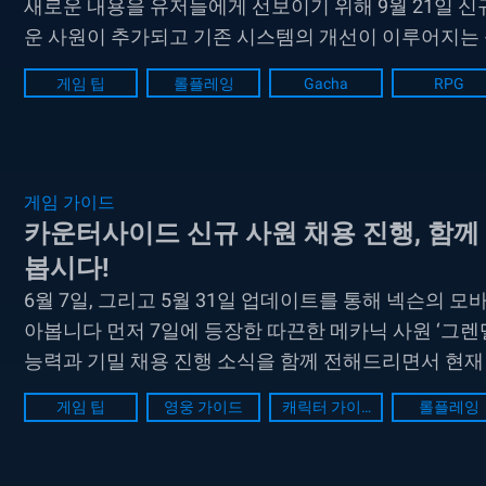
새로운 내용을 유저들에게 선보이기 위해 9월 21일 
운 사원이 추가되고 기존 시스템의 개선이 이루어지는 
의 시선은 굵직한 이벤트에 쏠려있는 것 같아요. 바로...
게임 팁
롤플레잉
Gacha
RPG
게임 가이드
카운터사이드 신규 사원 채용 진행, 함
봅시다!
6월 7일, 그리고 5월 31일 업데이트를 통해 넥슨의 모
아봅니다 먼저 7일에 등장한 따끈한 메카닉 사원 ‘그렌델
능력과 기밀 채용 진행 소식을 함께 전해드리면서 현재
할 수 있도록 50회 무료 채용이...
게임 팁
영웅 가이드
캐릭터 가이드
롤플레잉