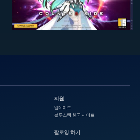
지원
업데이트
블루스택 한국 사이트
팔로잉 하기