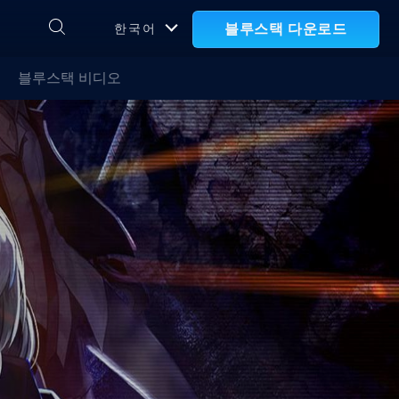
블루스택 다운로드
한국어
블루스택 비디오