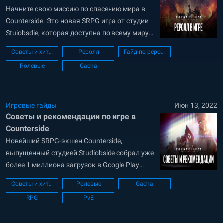
Начните свою миссию по спасению мира в
Counterside. Это новая SRPG игра от студии
Stuiobsdie, которая доступна по всему миру.
Игра доступна для бесплатного скачивания
Советы и хитрости
Реролл
Гайд по рероллу
в Google Play Store и App Store. Игру уже
Ролевые
Gacha
скачали более одного миллиона раз. Игроки
смогут насладиться потрясающей графикой
и анимацией в стиле Live2D. Каждый...
Игровые гайды
Июн 13, 2022
Советы и рекомендации по игре в
Counterside
Новейший SRPG-экшен Counterside,
выпущенный студией Studiobside собрал уже
более 1 миллиона загрузок в Google Play
Store и App Store. Игроки могут собрать
Советы и хитрости
Ролевые
Gacha
коллекцию персонажей, чтобы
RPG
PvE
сформировать отряды для борьбы с
монстрами. Сюжет игры основан на том, что