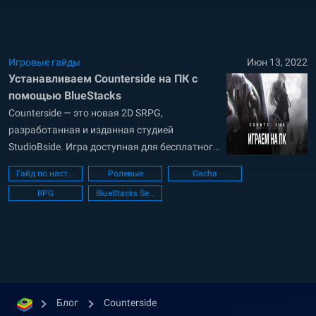
есть два мира — один нормальный, другой
параллельный (Counter мир). Естественно, из
другого...
Игровые гайды
Июн 13, 2022
Устанавливаем Counterside на ПК с
помощью BlueStacks
Counterside — это новая 2D SRPG,
разработанная и изданная студией
StudioBside. Игра доступная для бесплатного
скачивания в Google Play Store и App Store.
Гайд по настройке ПК
Ролевые
Gacha
Игра отличается яркими визуальными
RPG
BlueStacks Setup
эффектами и отличной графикой. Геймплей
игры сосредоточен на использовании
навыков ваших персонажей и сражениях с
монстрами. Counterside может похвастаться
множеством 2D-эффектов, которые
дополняют...
Блог
Counterside