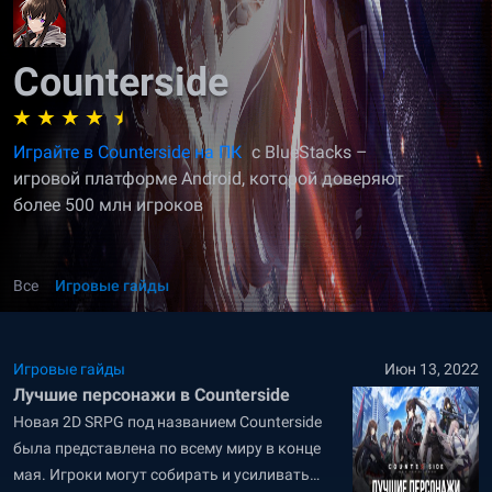
Counterside
Играйте в Counterside на ПК
с BlueStacks –
игровой платформе Android, которой доверяют
более 500 млн игроков
Все
Игровые гайды
Игровые гайды
Июн 13, 2022
Лучшие персонажи в Counterside
Новая 2D SRPG под названием Counterside
была представлена по всему миру в конце
мая. Игроки могут собирать и усиливать