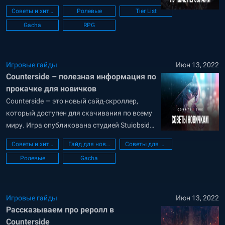
команду своих воинов, называемых
Советы и хитрости
Ролевые
Tier List
“Сотрудники”. Сюжет игры основан на том,
Gacha
RPG
что есть два мира — один нормальный,
другой параллельный (Counter мир).
Естественно, из другого мира старается
пролезть всякая нечисть, монстры,
Игровые гайды
Июн 13, 2022
Counterside – полезная информация по
называемая...
прокачке для новичков
Counterside — это новый сайд-скроллер,
который доступен для скачивания по всему
миру. Игра опубликована студией Stuiobside.
Сюжет игры основан на том, что есть два
Советы и хитрости
Гайд для новичков
Советы для новичков
мира — один нормальный, другой
Ролевые
Gacha
параллельный (Counter мир). Естественно, из
другого мира старается пролезть всякая
нечисть, монстры, называемая здесь C.O.
(Corrupted Object). Вам предлагается стать
Игровые гайды
Июн 13, 2022
Рассказываем про реролл в
главой...
Counterside