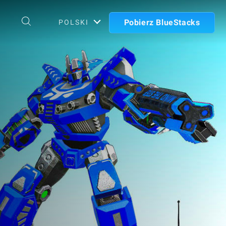
Pobierz BlueStacks
POLSKI