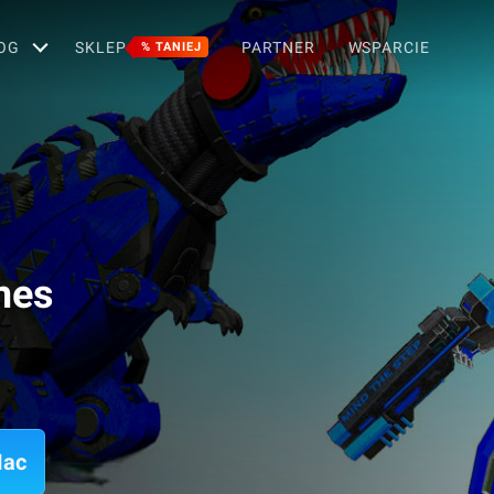
OG
SKLEP
PARTNER
WSPARCIE
% TANIEJ
mes
Mac