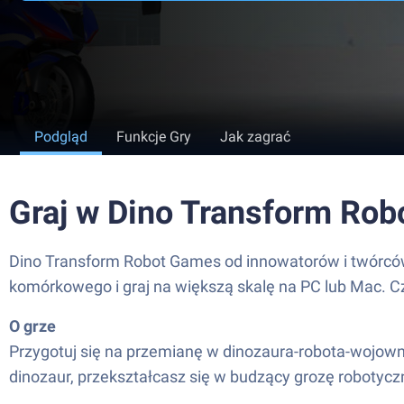
Podgląd
Funkcje Gry
Jak zagrać
Graj w Dino Transform Ro
Dino Transform Robot Games od innowatorów i twórców 
komórkowego i graj na większą skalę na PC lub Mac. C
O grze
Przygotuj się na przemianę w dinozaura-robota-wojown
dinozaur, przekształcasz się w budzący grozę robotyc