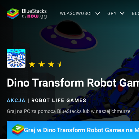
WŁAŚCIWOŚCI
GRY
BL
Dino Transform Robot Ga
AKCJA
|
ROBOT LIFE GAMES
Graj na PC za pomocą BlueStacks lub w naszej chmurze
Graj w Dino Transform Robot Games na 