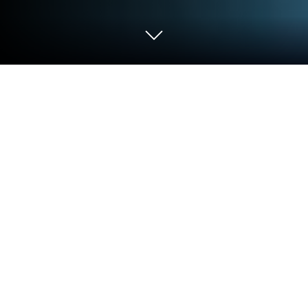
Graj w Gem Stack na PC lub Mac
Gem Stack to gra akcji opracowana przez firmę
ByteTyper. Odtwarzacz aplikacji BlueStacks to
najlepsza platforma PC (emulator) do grania w tę
grę na Androida na komputerze PC lub Mac,
zapewniającą wciągające wrażenia z gry!
Zagraj w Gem Stack na PC i ciesz się tą grą akcji na
dużym i wspaniałym ekranie swojego komputera!
Masz okazję odkrywać świat na wielką skalę.