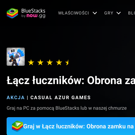
WŁAŚCIWOŚCI
GRY
BL
Łącz łuczników: Obrona 
AKCJA
|
CASUAL AZUR GAMES
Graj na PC za pomocą BlueStacks lub w naszej chmurze
Graj w Łącz łuczników: Obrona zamku n