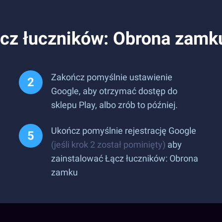
ącz łuczników: Obrona zamk
Zakończ pomyślnie ustawienie
Google, aby otrzymać dostęp do
sklepu Play, albo zrób to później.
Ukończ pomyślnie rejestrację Google
(jeśli krok 2 został pominięty)
aby
zainstalować Łącz łuczników: Obrona
zamku