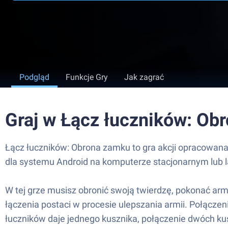
Podgląd
Funkcje Gry
Jak zagrać
Graj w Łącz łuczników: Ob
Łącz łuczników: Obrona zamku to gra akcji opracowana
dla systemu Android na komputerze stacjonarnym lub l
W tej grze musisz obronić swoją twierdzę, pokonać arm
łączenia postaci w procesie ulepszania armii. Połącz
łuczników daje jednego kusznika, połączenie dwóch kus