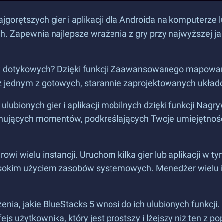
orętszych gier i aplikacji dla Androida na komputerze lu
Zapewnia najlepsze wrażenia z gry przy najwyższej jakośc
w dotykowych? Dzięki funkcji Zaawansowanego mapowan
 z jednym z gotowych, starannie zaprojektowanych ukła
ulubionych gier i aplikacji mobilnych dzięki funkcji Nag
ujących momentów, podkreślających Twoje umiejętności!
rowi wielu instancji. Uruchom kilka gier lub aplikacji w 
sokim użyciem zasobów systemowych. Menedżer wielu in
nia, jakie BlueStacks 5 wnosi do ich ulubionych funkcji.
js użytkownika, który jest prostszy i lżejszy niż ten z po