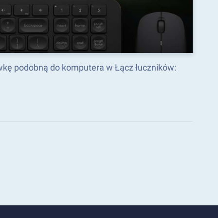
ywkę podobną do komputera w Łącz łuczników: