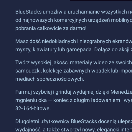
BlueStacks umożliwia uruchamianie wszystkich najg
od najnowszych komercyjnych urządzeń mobilnych. 
pobrania całkowicie za darmo!
Masz dość niedokładnych i niezgrabnych ekranó
myszy, klawiatury lub gamepada. Dołącz do akcji
Twórz wysokiej jakości materiały wideo ze swoich 
samouczki, kolekcje zabawnych wpadek lub impon
mediach społecznościowych.
Farmuj szybciej i grinduj wydajniej dzięki Menedże
mgnieniu oka — koniec z długim ładowaniem i wy
32- i 64-bitowe.
Długoletni użytkownicy BlueStacks docenią ulepsze
wydajność, a także stworzył nowy, elegancki interfe