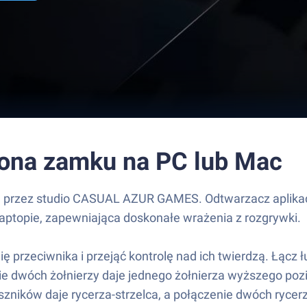
rona zamku na PC lub Mac
 przez studio CASUAL AZUR GAMES. Odtwarzacz aplikacji
aptopie, zapewniająca doskonałe wrażenia z rozgrywki.
ię przeciwnika i przejąć kontrolę nad ich twierdzą. Łą
enie dwóch żołnierzy daje jednego żołnierza wyższego p
zników daje rycerza-strzelca, a połączenie dwóch rycerzy