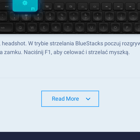
 headshot. W trybie strzelania BlueStacks poczuj rozgr
 zamku. Naciśnij F1, aby celować i strzelać myszką.
Read More