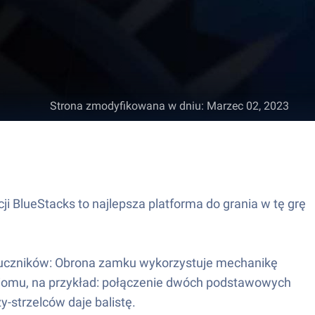
Strona zmodyfikowana w dniu
:
Marzec 02, 2023
 BlueStacks to najlepsza platforma do grania w tę grę
cz łuczników: Obrona zamku wykorzystuje mechanikę
oziomu, na przykład: połączenie dwóch podstawowych
-strzelców daje balistę.