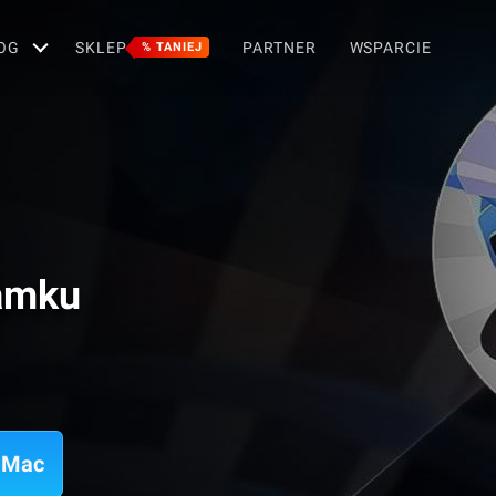
OG
SKLEP
PARTNER
WSPARCIE
% TANIEJ
zamku
a Mac