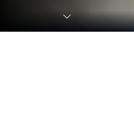
Graj w Shoot Out: Gra strzelecka na
PC lub Mac
Dołącz do milionów, aby doświadczyć Shoot Out:
Gra strzelecka, ekscytującej gry z gatunku Akcja
opracowanej przez Freeplay Inc. Dzięki BlueStacks
App Player jesteś zawsze o krok przed
przeciwnikiem, gotowy do ogrania go dzięki
szybszej rozgrywce i lepszemu sterowaniu za
pomocą myszy i klawiatury na PC lub Mac.