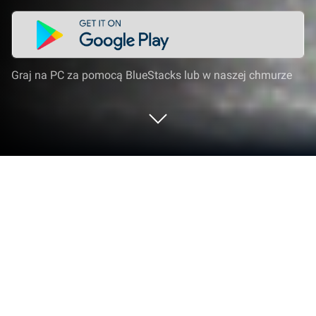
Graj na PC za pomocą BlueStacks lub w naszej chmurze
Graj w War Drone: 3D Shooting Games
na PC lub Mac
War Drone: 3D Shooting Games ożywia gatunek
Akcja i stawia przed graczami ekscytujące
wyzwania. Ta gra na Androida, opracowana przez