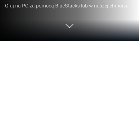
Graj na PC za pomocą BlueStacks lub w naszej chmurze
Graj w Warface: Global Operations na
PC lub Mac
Warface: Global Operations to obecnie jedna z
najbardziej wciągających i ekscytujących strzelanek.
Intuicyjne sterowanie, klasyczne tryby rozgrywki
oraz proste do opanowania zasady sprawiają, że gra
jest przyjazna nawet dla nowicjuszy. Nie myśl
jednak, że zwycięstwa osiągniesz łatwo — aby