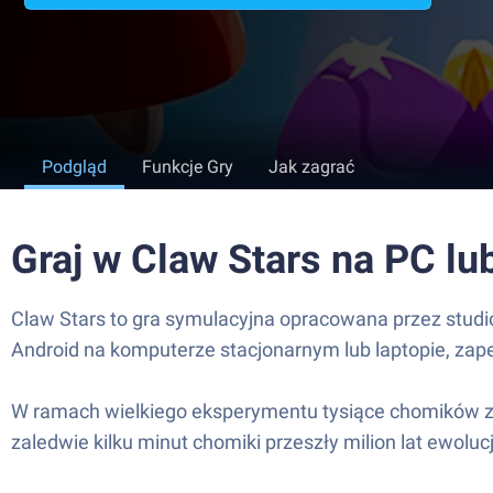
Podgląd
Funkcje Gry
Jak zagrać
Graj w Claw Stars na PC l
Claw Stars to gra symulacyjna opracowana przez studio
Android na komputerze stacjonarnym lub laptopie, zap
W ramach wielkiego eksperymentu tysiące chomików z
zaledwie kilku minut chomiki przeszły milion lat ewolucji