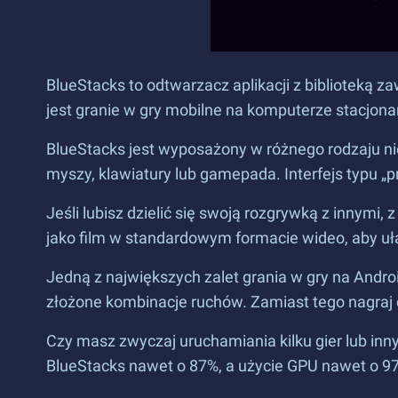
BlueStacks to odtwarzacz aplikacji z biblioteką za
jest granie w gry mobilne na komputerze stacjona
BlueStacks jest wyposażony w różnego rodzaju n
myszy, klawiatury lub gamepada. Interfejs typu „p
Jeśli lubisz dzielić się swoją rozgrywką z innymi,
jako film w standardowym formacie wideo, aby uła
Jedną z największych zalet grania w gry na Andr
złożone kombinacje ruchów. Zamiast tego nagraj c
Czy masz zwyczaj uruchamiania kilku gier lub innyc
BlueStacks nawet o 87%, a użycie GPU nawet o 97