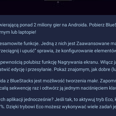
wierającą ponad 2 miliony gier na Androida. Pobierz BlueS
rnym lub laptopie!
iesamowite funkcje. Jedną z nich jest Zaawansowane m
rzeciągnij i upuść” sprawia, że konfigurowanie elementó
 z pewnością polubisz funkcję Nagrywania ekranu. Włącz ją
twić edycję i przesyłanie. Pokaż znajomym, jak dobre (lu
oida z BlueStacks jest możliwość tworzenia makr. Zapomn
ałą sekwencję raz i odtwórz ją jednym naciśnięciem klaw
h aplikacji jednocześnie? Jeśli tak, to aktywuj tryb Eco,
%. Dzięki trybowi Eco możesz wykonywać wiele zadań jed