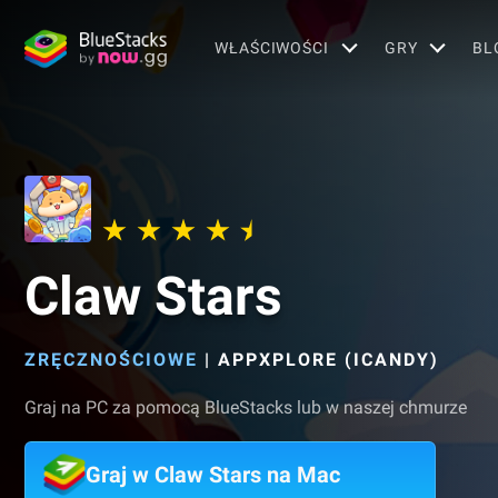
WŁAŚCIWOŚCI
GRY
BL
Claw Stars
ZRĘCZNOŚCIOWE
|
APPXPLORE (ICANDY)
Graj na PC za pomocą BlueStacks lub w naszej chmurze
Graj w Claw Stars na Mac