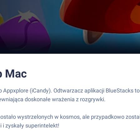
ub Mac
 Appxplore (iCandy). Odtwarzacz aplikacji BlueStacks to
ewniająca doskonałe wrażenia z rozgrywki.
ostało wystrzelonych w kosmos, ale przypadkowo został
 i zyskały superintelekt!