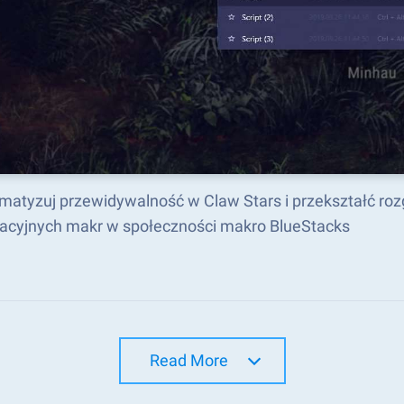
matyzuj przewidywalność w Claw Stars i przekształć ro
acyjnych makr w społeczności makro BlueStacks
Read More