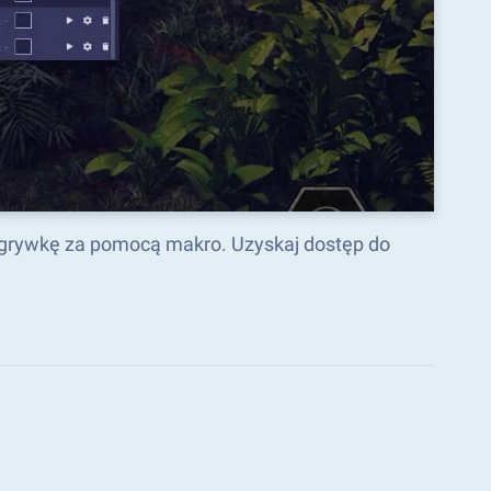
zgrywkę za pomocą makro. Uzyskaj dostęp do